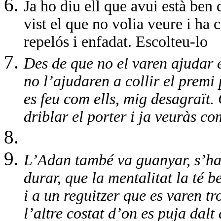
Ja ho diu ell que avui està ben
vist el que no volia veure i ha 
repelós i enfadat. Escolteu-lo
Des de que no el varen ajudar e
no l’ajudaren a collir el premi 
es feu com ells, mig desagraït.
driblar el porter i ja veuràs c
L’Adan també va guanyar, s’ha 
durar, que la mentalitat la té b
i a un reguitzer que es varen tr
l’altre costat d’on es puja dalt 