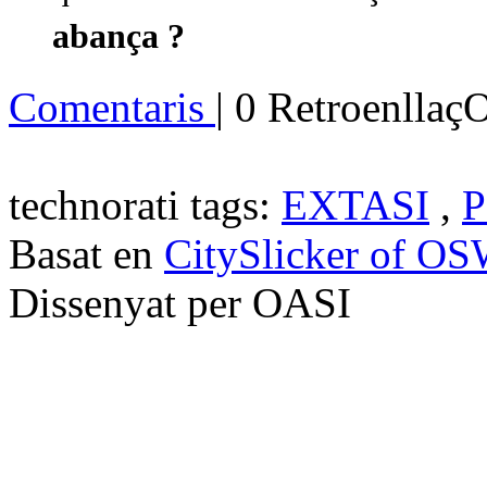
abança ?
Comentaris
| 0 Retroenllaç
technorati tags:
EXTASI
,
Basat en
CitySlicker of O
Dissenyat per OASI