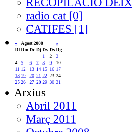
RECOPILACIÓ DEIXA
radio cat [0]
CATIFES [1]
«
Agost 2008
»
Dl
Dm
Dc
Dj
Dv
Ds
Dg
1
2
3
4
5
6
7
8
9
10
11
12
13
14
15
16
17
18
19
20
21
22
23
24
25
26
27
28
29
30
31
Arxius
Abril 2011
Març 2011