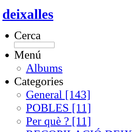
deixalles
Cerca
Menú
Albums
Categories
General [143]
POBLES [11]
Per què ? [11]