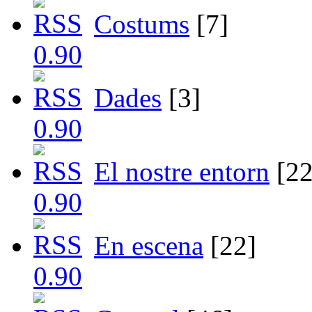
Costums
[7]
Dades
[3]
El nostre entorn
[22
En escena
[22]