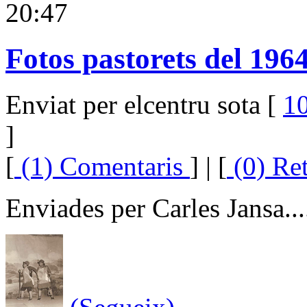
20:47
Fotos pastorets del 196
Enviat per elcentru sota [
10
]
[
(1) Comentaris
] | [
(0) Re
Enviades per Carles Jansa...