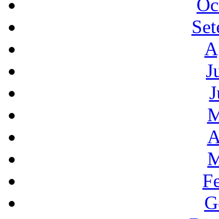
Oc
Set
A
J
J
M
A
M
F
G