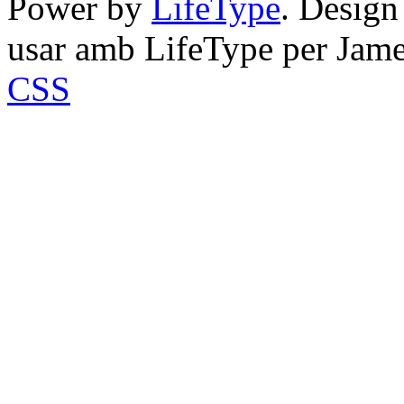
Power by
LifeType
. Desig
usar amb LifeType per Jam
CSS