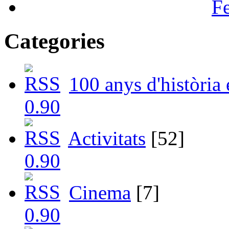
F
Categories
100 anys d'història
Activitats
[52]
Cinema
[7]