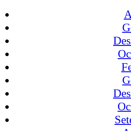
A
G
Des
Oc
F
G
Des
Oc
Set