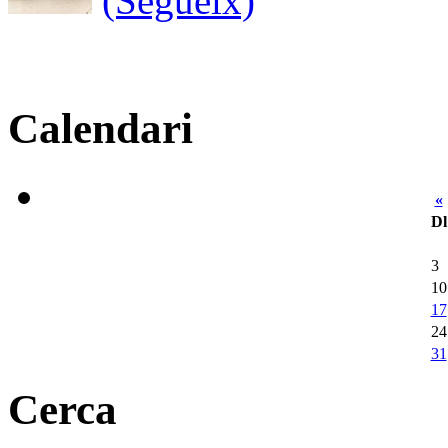
(Segueix)
Calendari
«
Dl
3
10
17
24
31
Cerca