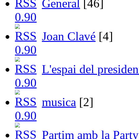
General
[46]
Joan Clavé
[4]
L'espai del presiden
musica
[2]
Partim amb la Party