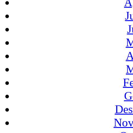
A
J
J
M
A
M
F
G
Des
Nov