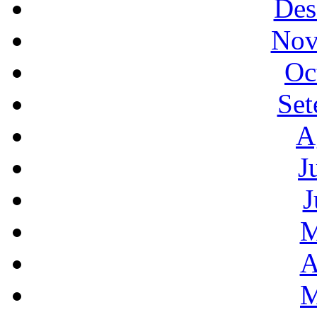
Des
Nov
Oc
Set
A
J
J
M
A
M