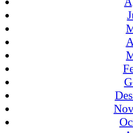
A
J
M
A
M
F
G
Des
Nov
Oc