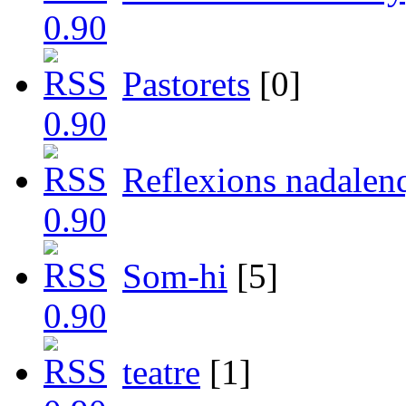
Pastorets
[0]
Reflexions nadalen
Som-hi
[5]
teatre
[1]