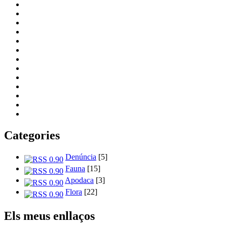
Categories
Denúncia
[5]
Fauna
[15]
Apodaca
[3]
Flora
[22]
Els meus enllaços