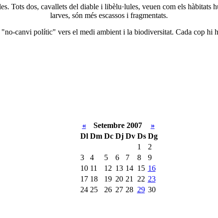
les. Tots dos, cavallets del diable i libèlu·lules, veuen com els hàbitats
larves, són més escassos i fragmentats.
 "no-canvi polític" vers el medi ambient i la biodiversitat. Cada cop hi 
«
Setembre 2007
»
Dl
Dm
Dc
Dj
Dv
Ds
Dg
1
2
3
4
5
6
7
8
9
10
11
12
13
14
15
16
17
18
19
20
21
22
23
24
25
26
27
28
29
30