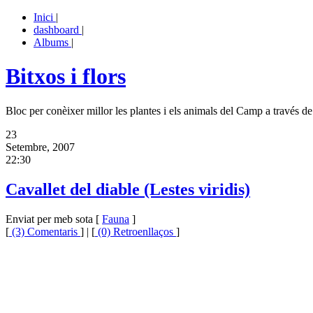
Inici
|
dashboard
|
Albums
|
Bitxos i flors
Bloc per conèixer millor les plantes i els animals del Camp a través de 
23
Setembre, 2007
22:30
Cavallet del diable (Lestes viridis)
Enviat per meb sota [
Fauna
]
[
(3) Comentaris
] | [
(0) Retroenllaços
]