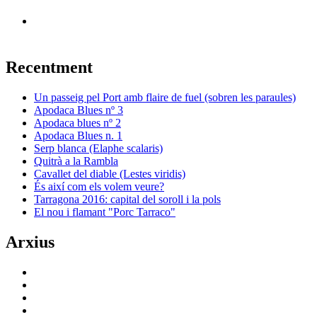
Recentment
Un passeig pel Port amb flaire de fuel (sobren les paraules)
Apodaca Blues nº 3
Apodaca blues nº 2
Apodaca Blues n. 1
Serp blanca (Elaphe scalaris)
Quitrà a la Rambla
Cavallet del diable (Lestes viridis)
És així com els volem veure?
Tarragona 2016: capital del soroll i la pols
El nou i flamant "Porc Tarraco"
Arxius