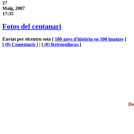
27
Maig, 2007
17:35
Fotos del centanari
Enviat per elcentru sota [
100 anys d'història en 100 imatges
]
[
(0) Comentaris
] | [
(0) Retroenllaços
]
De