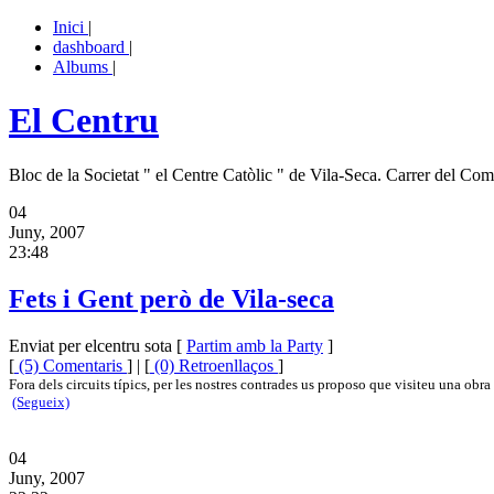
Inici
|
dashboard
|
Albums
|
El Centru
Bloc de la Societat " el Centre Catòlic " de Vila-Seca. Carrer del Com
04
Juny, 2007
23:48
Fets i Gent però de Vila-seca
Enviat per elcentru sota [
Partim amb la Party
]
[
(5) Comentaris
] | [
(0) Retroenllaços
]
Fora dels circuits típics, per les nostres contrades us proposo que visiteu una obra 
(Segueix)
04
Juny, 2007