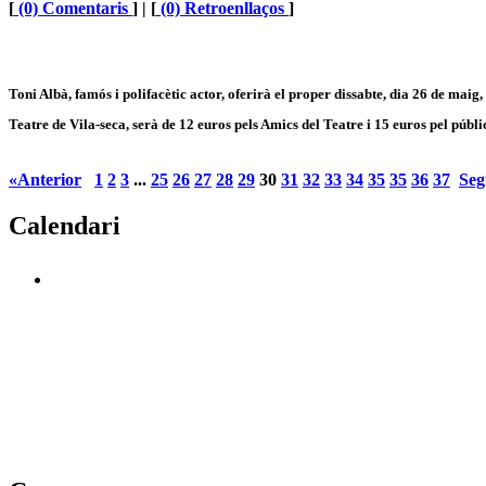
[
(0) Comentaris
] | [
(0) Retroenllaços
]
Toni Albà, famós i polifacètic actor, oferirà el proper dissabte, dia 26 de maig,
Teatre de Vila-seca, serà de 12 euros pels Amics del Teatre i 15 euros pel públi
«Anterior
1
2
3
...
25
26
27
28
29
30
31
32
33
34
35
35
36
37
Seg
Calendari