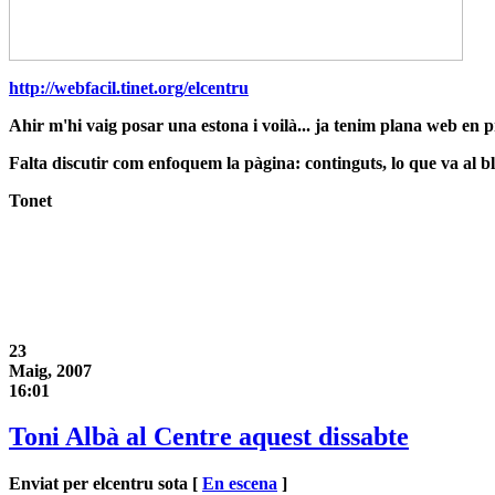
http://webfacil.tinet.org/elcentru
Ahir m'hi vaig posar una estona i voilà... ja tenim plana web en p
Falta discutir com enfoquem la pàgina: continguts, lo que va al blo
Tonet
23
Maig, 2007
16:01
Toni Albà al Centre aquest dissabte
Enviat per elcentru sota [
En escena
]