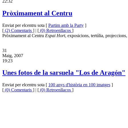
22:32
Pròximament al Centru
Enviat per elcentru sota [
Partim amb la Party
]
[
(2) Comentaris
] | [
(0) Retroenllaços
]
Pròximament al Centru
Espai Hort
, exposicions, tertúlia, projeccions,
31
Maig, 2007
19:23
Unes fotos de la sarsuela "Los de Aragón"
Enviat per elcentru sota [
100 anys d'història en 100 imatges
]
[
(0) Comentaris
] | [
(0) Retroenllaços
]