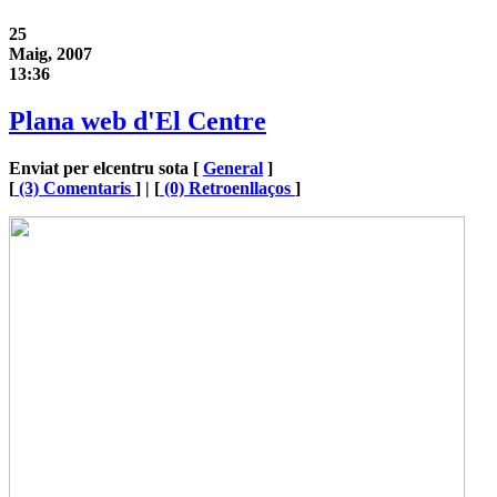
25
Maig, 2007
13:36
Plana web d'El Centre
Enviat per elcentru sota [
General
]
[
(3) Comentaris
] | [
(0) Retroenllaços
]