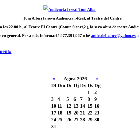
Toni Albà i la seva Audiència i-Real, al Teatre del Centre
 a les 22.00 h., al Teatre El Centre (Comte Sicart,2 ), la seva obra de teatre Audie
c en general.
Per a més informació 977.391.967 o bé
amicsdelteatre@yahoo.es
.
üent»
«
Agost 2026
»
Dl
Dm
Dc
Dj
Dv
Ds
Dg
1
2
3
4
5
6
7
8
9
10
11
12
13
14
15
16
17
18
19
20
21
22
23
24
25
26
27
28
29
30
31