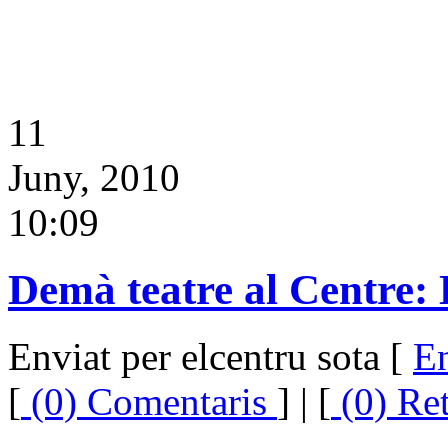
11
Juny, 2010
10:09
Demà teatre al Centre:
Enviat per elcentru sota [
En
[
(0) Comentaris
] | [
(0) Re