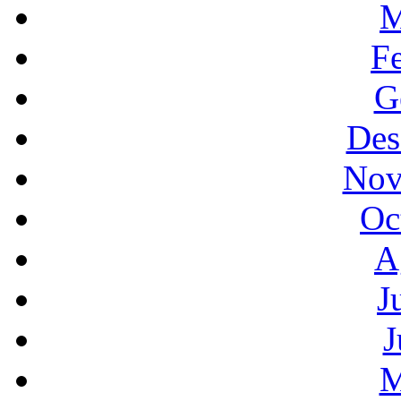
M
F
G
Des
Nov
Oc
A
J
J
M