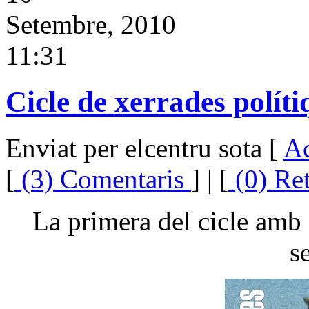
Setembre, 2010
11:31
Cicle de xerrades políti
Enviat per elcentru sota [
Ac
[
(3) Comentaris
] | [
(0) Re
La primera del cicle amb
s