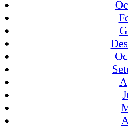
Oc
F
G
Des
Oc
Set
A
J
M
A