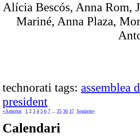
Alícia Bescós, Anna Rom, J
Mariné, Anna Plaza, Mont
Ant
technorati tags:
assemblea d
president
«Anterior
1
2
3
4
5
6
7
...
35
36
37
Següent»
Calendari