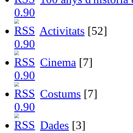
Activitats
[52]
Cinema
[7]
Costums
[7]
Dades
[3]