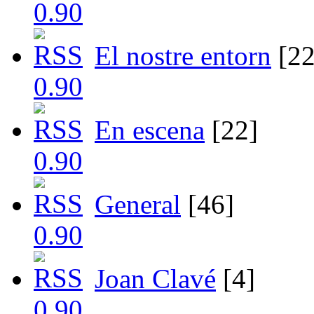
El nostre entorn
[22
En escena
[22]
General
[46]
Joan Clavé
[4]