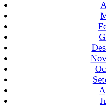
A
M
F
G
Des
Nov
Oc
Set
A
J