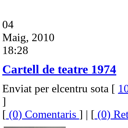
04
Maig, 2010
18:28
Cartell de teatre 1974
Enviat per elcentru sota [
10
]
[
(0) Comentaris
] | [
(0) Re