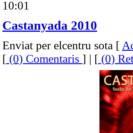
10:01
Castanyada 2010
Enviat per elcentru sota [
Ac
[
(0) Comentaris
] | [
(0) Re