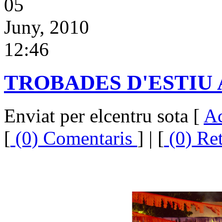
05
Juny, 2010
12:46
TROBADES D'ESTIU
Enviat per elcentru sota [
Ac
[
(0) Comentaris
] | [
(0) Re