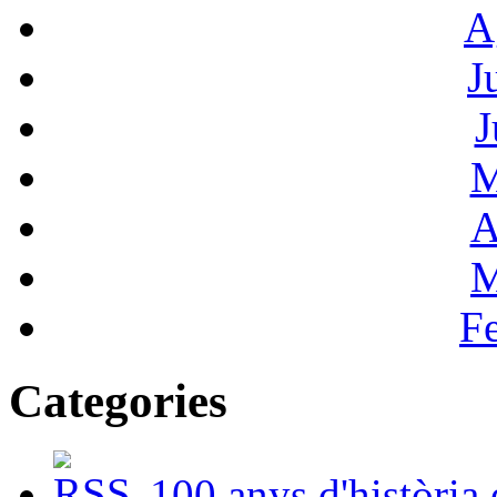
A
J
J
M
A
M
F
Categories
100 anys d'història