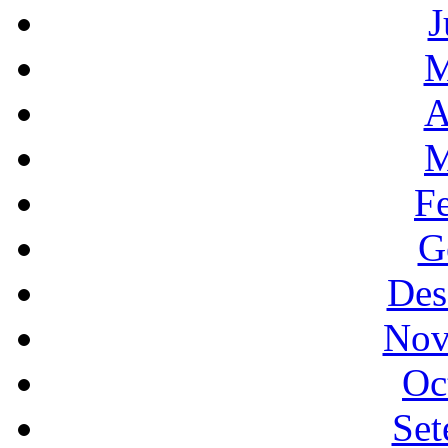
J
M
A
M
F
G
Des
Nov
Oc
Set