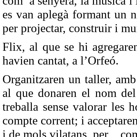
com
a senyera, la música i 
es van aplegà formant un 
per projectar, construir i m
Flix, al que se hi agregare
havien cantat, a l’Orfeó.
Organitzaren un taller, amb
al que donaren el nom del
treballa sense valorar les 
compte corrent; i acceptare
i de mols vilatans, per
com