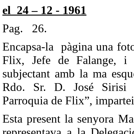
el
24 – 12 - 1961
Pag.
26.
Encapsa-la
pàgina una foto
Flix, Jefe de Falange, i
subjectant amb la ma esque
Rdo. Sr. D. José Siris
Parroquia de Flix”, impartei
Esta present la senyora M
representava a la Delegac