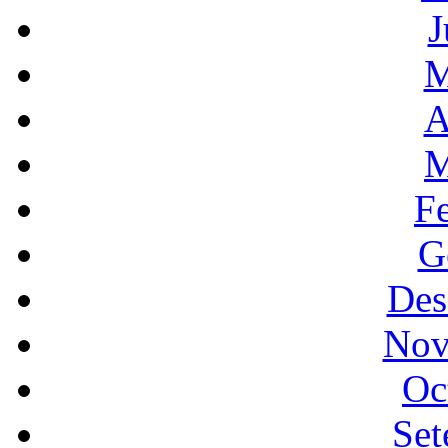
J
M
A
M
F
G
Des
Nov
Oc
Set