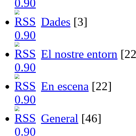
Dades
[3]
El nostre entorn
[22
En escena
[22]
General
[46]