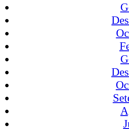
G
Des
Oc
F
G
Des
Oc
Set
A
J