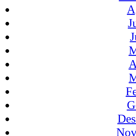
A
J
J
M
A
M
F
G
Des
Nov