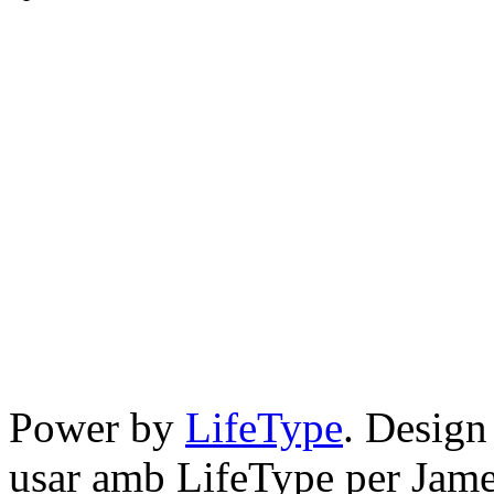
Power by
LifeType
. Desig
usar amb LifeType per Jam