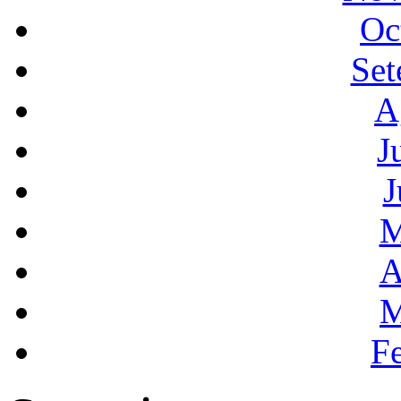
Oc
Set
A
J
J
M
A
M
F