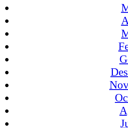
M
A
M
F
G
Des
Nov
Oc
A
J