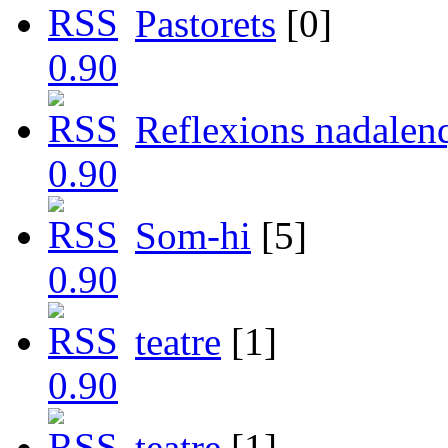
Pastorets
[0]
Reflexions nadalen
Som-hi
[5]
teatre
[1]
teatre
[1]