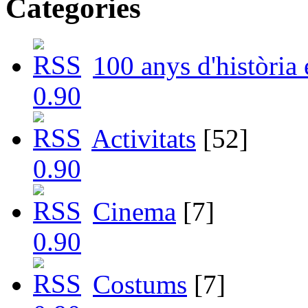
Categories
100 anys d'història
Activitats
[52]
Cinema
[7]
Costums
[7]