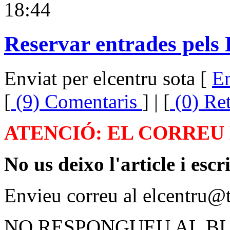
18:44
Reservar entrades pels 
Enviat per elcentru sota [
En
[
(9) Comentaris
] | [
(0) Re
ATENCIÓ: EL CORREU ÉS
No us deixo l'article i esc
Envieu correu al elcentru@t
NO RESPONGUEU AL B