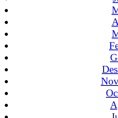
M
A
M
F
G
Des
Nov
Oc
A
J