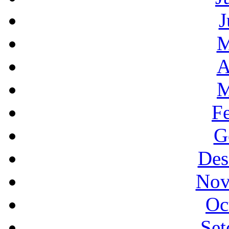
J
M
A
M
F
G
Des
Nov
Oc
Set