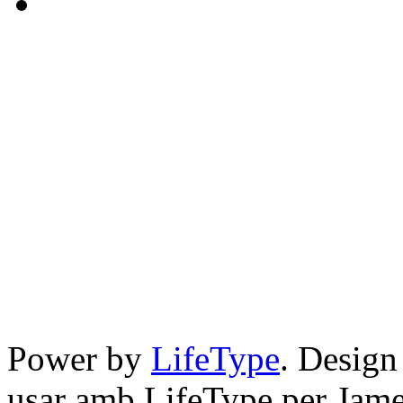
Power by
LifeType
. Desig
usar amb LifeType per Jam