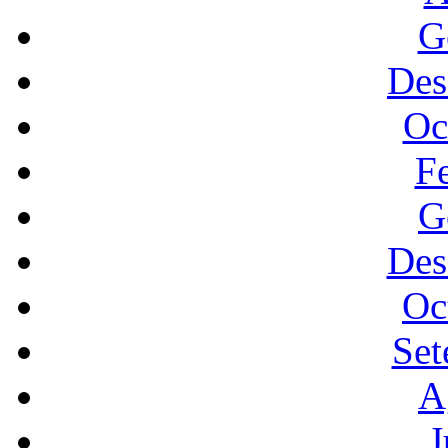
G
Des
Oc
F
G
Des
Oc
Set
A
J