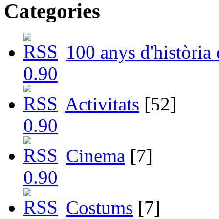
Categories
100 anys d'història
Activitats
[52]
Cinema
[7]
Costums
[7]