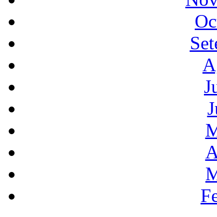
Oc
Set
A
J
J
M
A
M
F