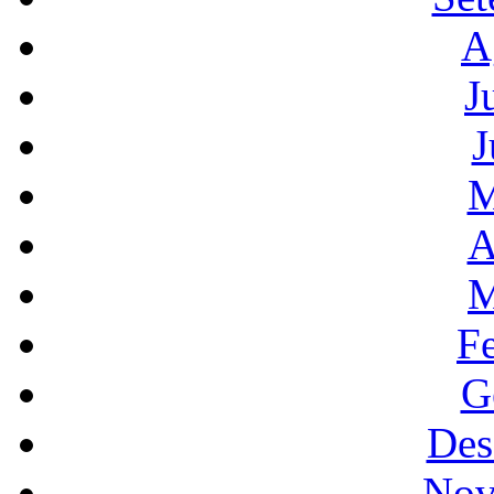
A
J
J
M
A
M
F
G
Des
Nov