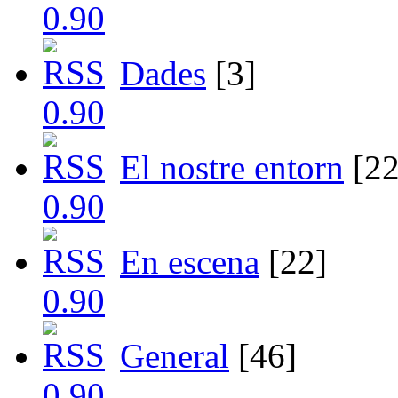
Dades
[3]
El nostre entorn
[22
En escena
[22]
General
[46]