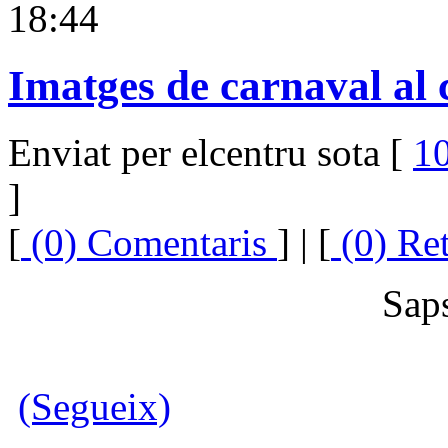
18:44
Imatges de carnaval al 
Enviat per elcentru sota [
10
]
[
(0) Comentaris
] | [
(0) Re
Sap
(Segueix)