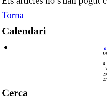
Els articles no s'han pogut c
Torna
Calendari
«
Dl
6
13
20
27
Cerca