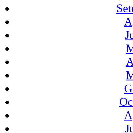
Set
A
J
M
A
M
G
Oc
A
J