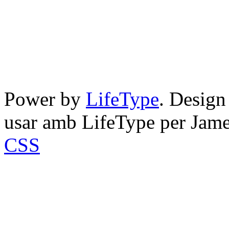
Power by
LifeType
. Desig
usar amb LifeType per Jam
CSS