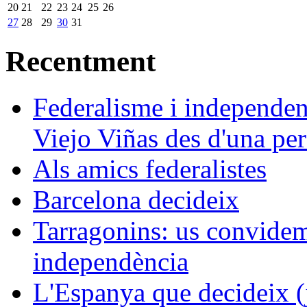
20
21
22
23
24
25
26
27
28
29
30
31
Recentment
Federalisme i independe
Viejo Viñas des d'una pers
Als amics federalistes
Barcelona decideix
Tarragonins: us convidem 
independència
L'Espanya que decideix (j