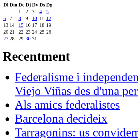
Dl
Dm
Dc
Dj
Dv
Ds
Dg
1
2
3
4
5
6
7
8
9
10
11
12
13
14
15
16
17
18
19
20
21
22
23
24
25
26
27
28
29
30
31
Recentment
Federalisme i independe
Viejo Viñas des d'una pers
Als amics federalistes
Barcelona decideix
Tarragonins: us convidem 