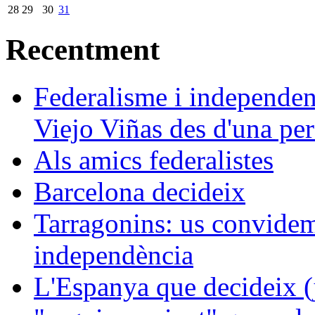
28
29
30
31
Recentment
Federalisme i independe
Viejo Viñas des d'una pers
Als amics federalistes
Barcelona decideix
Tarragonins: us convidem 
independència
L'Espanya que decideix (j