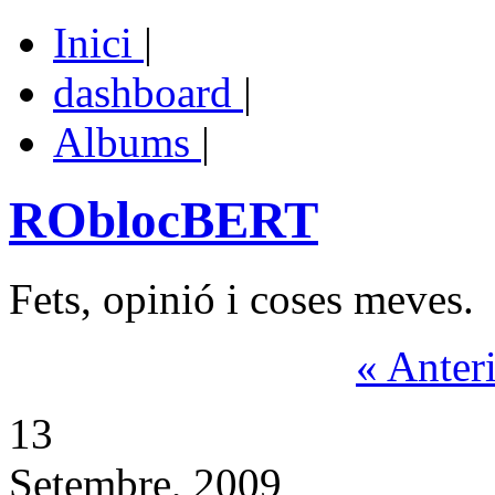
Inici
|
dashboard
|
Albums
|
ROblocBERT
Fets, opinió i coses meves.
« Anter
13
Setembre, 2009