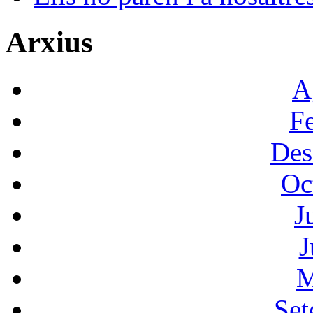
Arxius
A
F
Des
Oc
J
J
M
Set