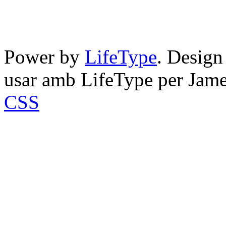
Power by
LifeType
. Desig
usar amb LifeType per Jam
CSS