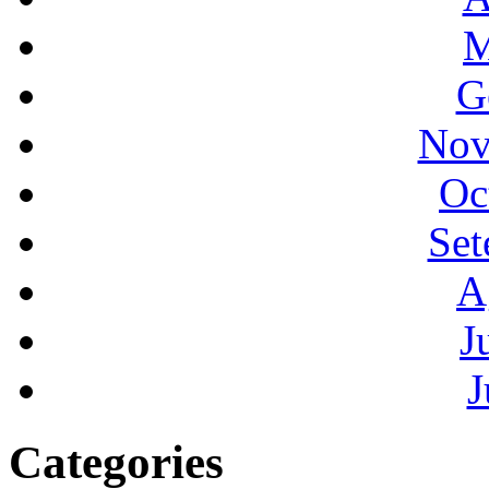
M
G
Nov
Oc
Set
A
J
J
Categories