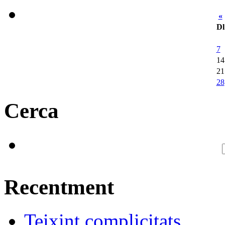
«
Dl
7
14
21
28
Cerca
Recentment
Teixint complicitats