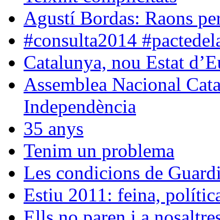
Agustí Bordas: Raons per 
#consulta2014 #pactedela
Catalunya, nou Estat d’
Assemblea Nacional Catal
Independència
35 anys
Tenim un problema
Les condicions de Guard
Estiu 2011: feina, políti
Ells no paren i a nosaltr