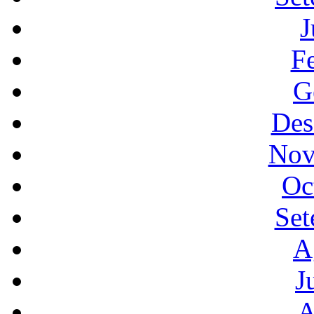
J
F
G
Des
Nov
Oc
Set
A
J
A