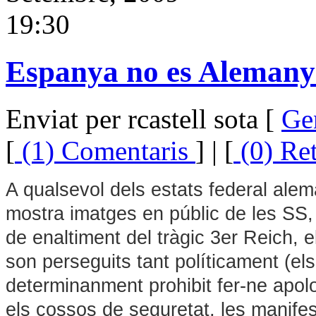
19:30
Espanya no es Alemany
Enviat per rcastell sota [
Ge
[
(1) Comentaris
] | [
(0) Re
A qualsevol dels estats federal ale
mostra imatges en públic de les SS, 
de enaltiment del tràgic 3er Reich, 
son perseguits tant políticament (el
determinanment prohibit fer-ne apolo
els cossos de seguretat, les manife