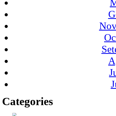
M
G
Nov
Oc
Set
A
J
J
Categories