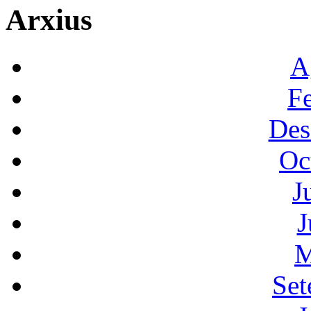
Arxius
A
F
Des
Oc
J
J
M
Set