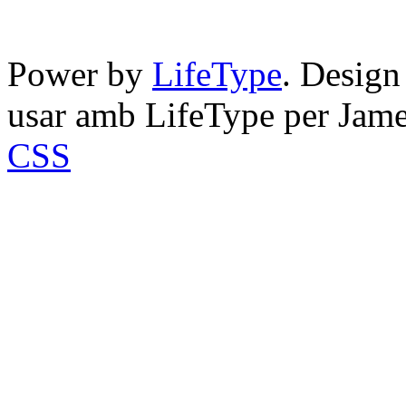
Power by
LifeType
. Desig
usar amb LifeType per Jam
CSS