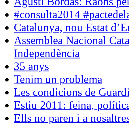
Agustí Bordas: Raons per 
#consulta2014 #pactedela
Catalunya, nou Estat d’
Assemblea Nacional Catal
Independència
35 anys
Tenim un problema
Les condicions de Guard
Estiu 2011: feina, políti
Ells no paren i a nosaltr