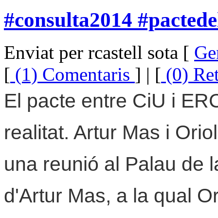
#consulta2014 #pactedel
Enviat per rcastell sota [
Ge
[
(1) Comentaris
] | [
(0) Re
El pacte entre CiU i ERC
realitat. Artur Mas i Ori
una reunió al Palau de l
d'Artur Mas, a la qual O