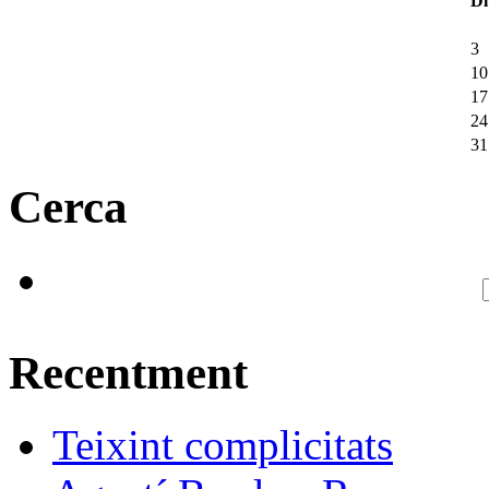
Dl
3
10
17
24
31
Cerca
Recentment
Teixint complicitats