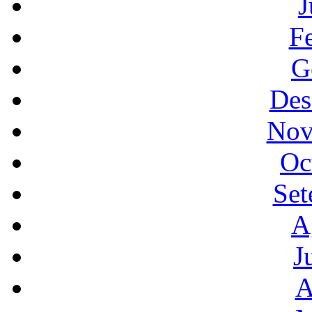
J
F
G
Des
Nov
Oc
Set
A
J
A