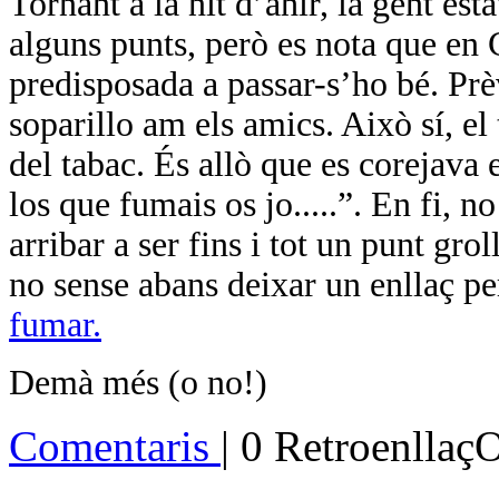
Tornant a la nit d’ahir, la gent es
alguns punts, però es nota que en 
predisposada a passar-s’ho bé. Prèv
soparillo am els amics. Això sí, e
del tabac. És allò que es corejava e
los que fumais os jo.....”. En fi, n
arribar a ser fins i tot un punt gro
no sense abans deixar un enllaç p
fumar.
Demà més (o no!)
Comentaris
| 0 Retroenllaç