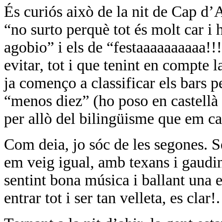
És curiós això de la nit de Cap d’
“no surto perquè tot és molt car i h
agobio” i els de “festaaaaaaaaaa!!!
evitar, tot i que tenint en compte 
ja començo a classificar els bars p
“menos diez” (ho poso en castellà 
per allò del bilingüisme que em car
Com deia, jo sóc de les segones. Se
em veig igual, amb texans i gaudin
sentint bona música i ballant una e
entrar tot i ser tan velleta, es clar!.