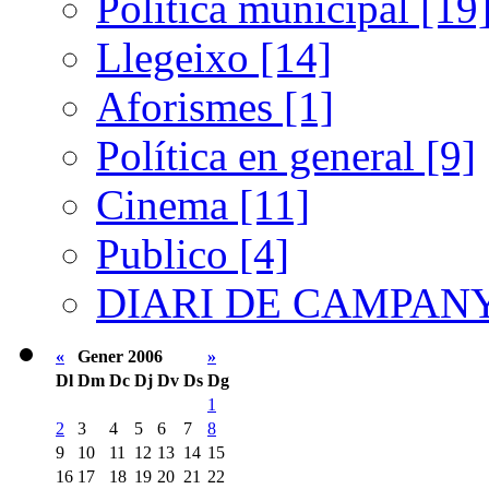
Política municipal [19
Llegeixo [14]
Aforismes [1]
Política en general [9]
Cinema [11]
Publico [4]
DIARI DE CAMPANY
«
Gener 2006
»
Dl
Dm
Dc
Dj
Dv
Ds
Dg
1
2
3
4
5
6
7
8
9
10
11
12
13
14
15
16
17
18
19
20
21
22