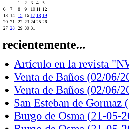
1
2
3
4
5
6
7
8
9
10
11
12
13
14
15
16
17
18
19
20
21
22
23
24
25
26
27
28
29
30
31
recientemente...
Artículo en la revista "N
Venta de Baños (02/06/2
Venta de Baños (02/06/2
San Esteban de Gormaz 
Burgo de Osma (21-05-2
Burgo de Osma (21-05-2