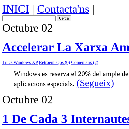
INICI
|
Contacta'ns
|
Octubre
02
Accelerar La Xarxa A
Trucs Windows XP
Retroenllaços (0)
Comentaris (2)
Windows es reserva el 20% del ample de 
(Segueix)
aplicacions especials.
Octubre
02
1 De Cada 3 Internautes