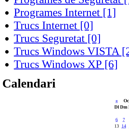
Programes Internet [1]
Trucs Internet [0]
Trucs Seguretat [0]
Trucs Windows VISTA [
Trucs Windows XP [6]
Calendari
«
Oc
Dl
Dm
6
7
13
14