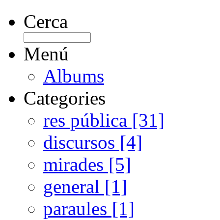
Cerca
Menú
Albums
Categories
res pública [31]
discursos [4]
mirades [5]
general [1]
paraules [1]