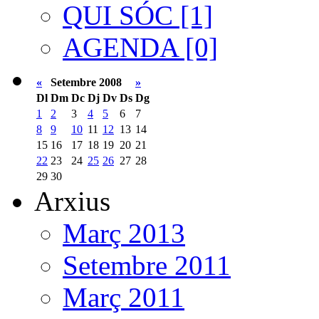
QUI SÓC [1]
AGENDA [0]
«
Setembre 2008
»
Dl
Dm
Dc
Dj
Dv
Ds
Dg
1
2
3
4
5
6
7
8
9
10
11
12
13
14
15
16
17
18
19
20
21
22
23
24
25
26
27
28
29
30
Arxius
Març 2013
Setembre 2011
Març 2011