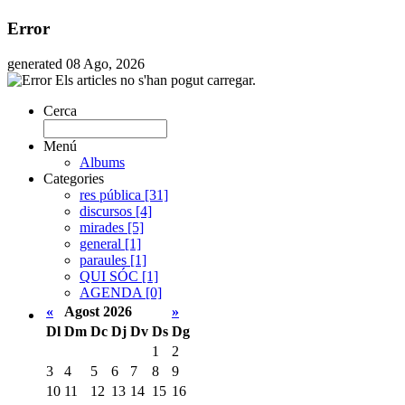
Error
generated 08 Ago, 2026
Els articles no s'han pogut carregar.
Cerca
Menú
Albums
Categories
res pública [31]
discursos [4]
mirades [5]
general [1]
paraules [1]
QUI SÓC [1]
AGENDA [0]
«
Agost 2026
»
Dl
Dm
Dc
Dj
Dv
Ds
Dg
1
2
3
4
5
6
7
8
9
10
11
12
13
14
15
16