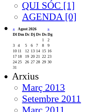
QUI SÓC [1]
AGENDA [0]
«
Agost 2026
»
Dl
Dm
Dc
Dj
Dv
Ds
Dg
1
2
3
4
5
6
7
8
9
10
11
12
13
14
15
16
17
18
19
20
21
22
23
24
25
26
27
28
29
30
31
Arxius
Març 2013
Setembre 2011
Març 2011