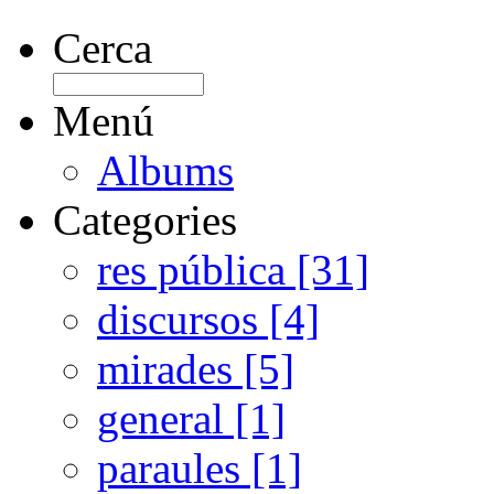
Cerca
Menú
Albums
Categories
res pública [31]
discursos [4]
mirades [5]
general [1]
paraules [1]