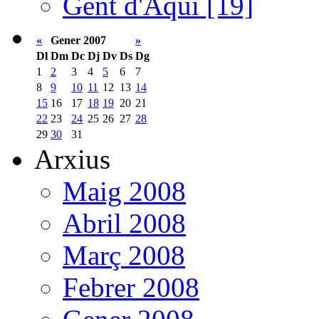
Gent d'Aquí [19]
«
Gener 2007
»
Dl
Dm
Dc
Dj
Dv
Ds
Dg
1
2
3
4
5
6
7
8
9
10
11
12
13
14
15
16
17
18
19
20
21
22
23
24
25
26
27
28
29
30
31
Arxius
Maig 2008
Abril 2008
Març 2008
Febrer 2008