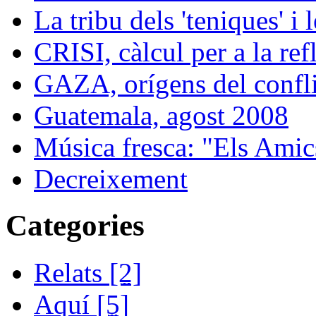
La tribu dels 'teniques' i 
CRISI, càlcul per a la ref
GAZA, orígens del confli
Guatemala, agost 2008
Música fresca: "Els Amics
Decreixement
Categories
Relats
[2]
Aquí
[5]