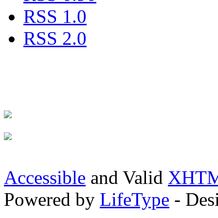
RSS 1.0
RSS 2.0
Accessible
and Valid
XHTML
Powered by
LifeType
- Des