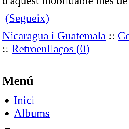
d'aquest inoblidable mes de
(Segueix)
Nicaragua i Guatemala
::
Co
::
Retroenllaços (0)
Menú
Inici
Albums