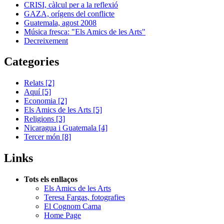
CRISI, càlcul per a la reflexió
GAZA, orígens del conflicte
Guatemala, agost 2008
Música fresca: "Els Amics de les Arts"
Decreixement
Categories
Relats
[2]
Aquí
[5]
Economia
[2]
Els Amics de les Arts
[5]
Religions
[3]
Nicaragua i Guatemala
[4]
Tercer món
[8]
Links
Tots els enllaços
Els Amics de les Arts
Teresa Fargas, fotografies
El Cognom Cama
Home Page