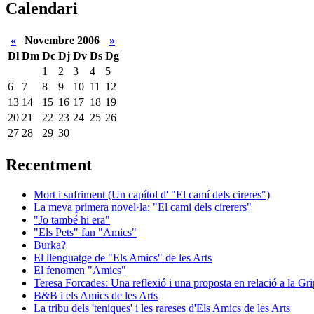
Calendari
«
Novembre 2006
»
Dl
Dm
Dc
Dj
Dv
Ds
Dg
1
2
3
4
5
6
7
8
9
10
11
12
13
14
15
16
17
18
19
20
21
22
23
24
25
26
27
28
29
30
Recentment
Mort i sufriment (Un capítol d' "El camí dels cireres")
La meva primera novel·la: "El cami dels cirerers"
"Jo també hi era"
"Els Pets" fan "Amics"
Burka?
El llenguatge de "Els Amics" de les Arts
El fenomen "Amics"
Teresa Forcades: Una reflexió i una proposta en relació a la Gr
B&B i els Amics de les Arts
La tribu dels 'teniques' i les rareses d'Els Amics de les Arts