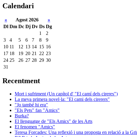
Calendari
«
Agost 2026
»
Dl
Dm
Dc
Dj
Dv
Ds
Dg
1
2
3
4
5
6
7
8
9
10
11
12
13
14
15
16
17
18
19
20
21
22
23
24
25
26
27
28
29
30
31
Recentment
Mort i sufriment (Un capítol d' "El camí dels cireres")
La meva primera novel·la: "El cami dels cirerers"
"Jo també hi era"
"Els Pets" fan "Amics"
Burka?
El llenguatge de "Els Amics" de les Arts
El fenomen "Amics"
Teresa Forcades: Una reflexió i una proposta en relació a la Gr