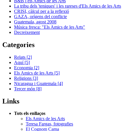
B&B i els Amics de les Arts
La tribu dels 'teniques' i les rareses d'Els Amics de les Arts
CRISI, càlcul per a la reflexió
GAZA, orígens del conflicte
Guatemala, agost 2008
Música fresca: "Els Amics de les Arts"
Decreixement
Categories
Relats
[2]
Aquí
[5]
Economia
[2]
Els Amics de les Arts
[5]
Religions
[3]
Nicaragua i Guatemala
[4]
Tercer món
[8]
Links
Tots els enllaços
Els Amics de les Arts
Teresa Fargas, fotografies
El Cognom Cama