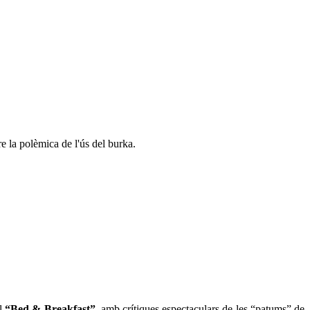
re la polèmica de l'ús del burka.
ll
“Bed & Breakfast”
, amb crítiques espectaculars de les “patums” de