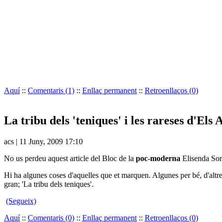
Aquí
::
Comentaris (1)
::
Enllaç permanent
::
Retroenllaços (0)
La tribu dels 'teniques' i les rareses d'Els 
acs | 11 Juny, 2009 17:10
No us perdeu aquest article del Bloc de la
poc-moderna
Elisenda Sor
Hi ha algunes coses d'aquelles que et marquen. Algunes per bé, d'altres
gran; 'La tribu dels teniques'.
(Segueix)
Aquí
::
Comentaris (0)
::
Enllaç permanent
::
Retroenllaços (0)