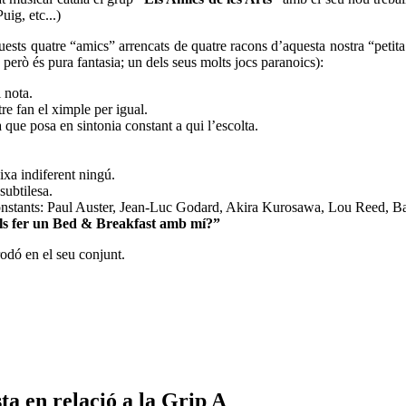
uig, etc...)
sts quatre “amics” arrencats de quatre racons d’aquesta nostra “petita i
 però és pura fantasia; un dels seus molts jocs paranoics):
i nota.
re fan el ximple per igual.
 que posa en sintonia constant a qui l’escolta.
ixa indiferent ningú.
subtilesa.
 constants: Paul Auster, Jean-Luc Godard, Akira Kurosawa, Lou Reed, Ba
ls fer un Bed & Breakfast amb mí?”
rodó en el seu conjunt.
ta en relació a la Grip A