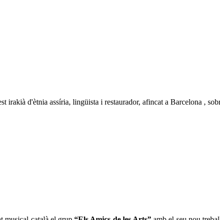
irakià d'ètnia assíria, lingüista i restaurador, afincat a Barcelona , sob
t musical català el grup
“Els Amics de les Arts”
amb el seu nou treba