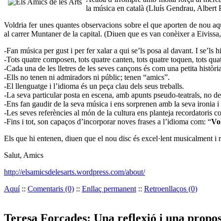
la música en català (Lluís Gendrau, Albert P
Voldria fer unes quantes observacions sobre el que aporten de nou aque
al carrer Muntaner de la capital. (Diuen que es van conèixer a Eivissa,
-Fan música per gust i per fer xalar a qui se’ls posa al davant. I se’ls h
-Tots quatre composen, tots quatre canten, tots quatre toquen, tots quat
-Cada una de les lletres de les seves cançons és com una petita història
-Ells no tenen ni admiradors ni públic; tenen “amics”.
-El llenguatge i l’idioma és un peça clau dels seus treballs.
-La seva particular posta en escena, amb apunts pseudo-teatrals, no de
-Ens fan gaudir de la seva música i ens sorprenen amb la seva ironia i 
-Les seves referències al món de la cultura ens planteja recordatoris
-Fins i tot, son capaços d’incorporar noves frases a l’idioma com: “
Vo
Els que hi entenen, diuen que el nou disc és excel·lent musicalment i 
Salut, Amics
http://elsamicsdelesarts.wordpress.com/about/
Aquí
::
Comentaris (0)
::
Enllaç permanent
::
Retroenllaços (0)
Teresa Forcades: Una reflexió i una propos