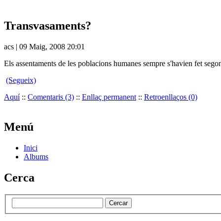
Transvasaments?
acs | 09 Maig, 2008 20:01
Els assentaments de les poblacions humanes sempre s'havien fet segons u
(Segueix)
Aquí
::
Comentaris (3)
::
Enllaç permanent
::
Retroenllaços (0)
Menú
Inici
Albums
Cerca