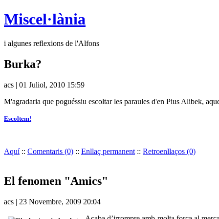
Miscel·lània
i algunes reflexions de l'Alfons
Burka?
acs | 01 Juliol, 2010 15:59
M'agradaria que poguéssiu escoltar les paraules d'en Pius Alibek, aquest 
Escoltem!
Aquí
::
Comentaris (0)
::
Enllaç permanent
::
Retroenllaços (0)
El fenomen "Amics"
acs | 23 Novembre, 2009 20:04
Acaba d’irrompre amb molta força al merca