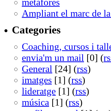
metàfores
Ampliant el marc de la 
Categories
Coaching, cursos i tall
envia'm un mail
[0] (
rs
General
[24] (
rss
)
imatges
[1] (
rss
)
lideratge
[1] (
rss
)
música
[1] (
rss
)