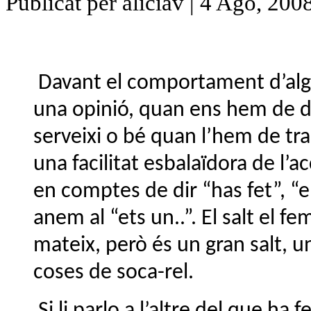
Publicat per aliciav | 4 Ago, 200
Davant el comportament d’algú
una opinió, quan ens hem de d
serveixi o bé quan l’hem de tr
una facilitat esbalaïdora de l’a
en comptes de dir “has fet”, “
anem al “ets un..”. El salt el f
mateix, però és un gran salt, u
coses de soca-rel.
Si li parlo a l’altre del que ha 