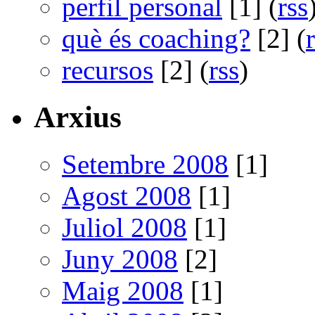
perfil personal
[1] (
rss
què és coaching?
[2] (
recursos
[2] (
rss
)
Arxius
Setembre 2008
[1]
Agost 2008
[1]
Juliol 2008
[1]
Juny 2008
[2]
Maig 2008
[1]