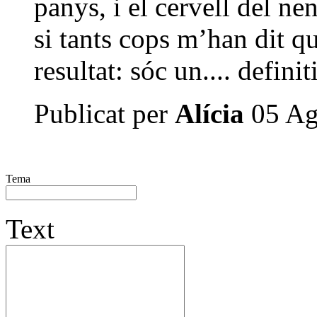
panys, i el cervell del ne
si tants cops m’han dit que
resultat: sóc un.... defini
Publicat per
Alícia
05 Ag
Tema
Text