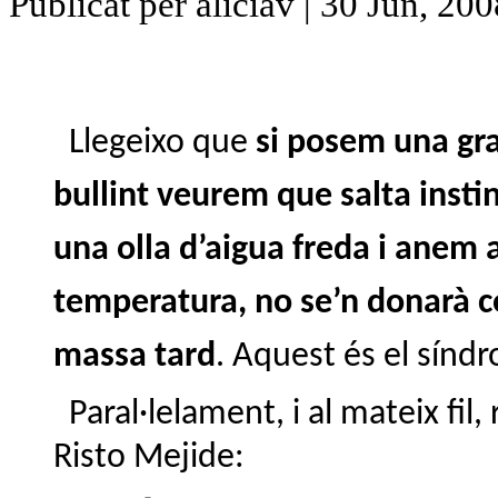
Publicat per aliciav | 30 Jun, 20
Llegeixo que
si posem una gra
bullint veurem que salta insti
una olla d’aigua freda i anem
temperatura, no se’n donarà c
massa tard
. Aquest és el síndr
Paral·lelament, i al mateix fil,
Risto Mejide: