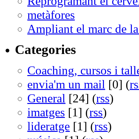
Reprogramant el cerve
metàfores
Ampliant el marc de la 
Categories
Coaching, cursos i tall
envia'm un mail
[0] (
rs
General
[24] (
rss
)
imatges
[1] (
rss
)
lideratge
[1] (
rss
)