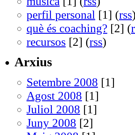
música
[1] (
rss
)
perfil personal
[1] (
rss
què és coaching?
[2] (
recursos
[2] (
rss
)
Arxius
Setembre 2008
[1]
Agost 2008
[1]
Juliol 2008
[1]
Juny 2008
[2]