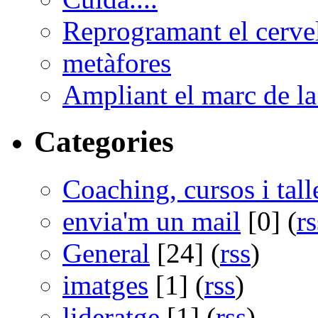
Reprogramant el cerve
metàfores
Ampliant el marc de la 
Categories
Coaching, cursos i tall
envia'm un mail
[0] (
rs
General
[24] (
rss
)
imatges
[1] (
rss
)
lideratge
[1] (
rss
)