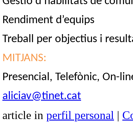
Gestió d’habilitats de comu
Rendiment d’equips
Treball per objectius i result
MITJANS:
Presencial,
Telefònic,
On-lin
aliciav@tinet.cat
article in
perfil personal
|
Co