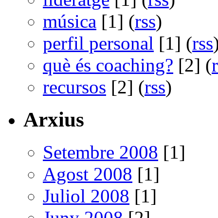
música
[1] (
rss
)
perfil personal
[1] (
rss
què és coaching?
[2] (
recursos
[2] (
rss
)
Arxius
Setembre 2008
[1]
Agost 2008
[1]
Juliol 2008
[1]
Juny 2008
[2]