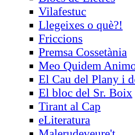
Vilafestuc
Llegeixes o què?!
Friccions
Premsa Cossetània
Meo Quidem Anim
El Cau del Plany i d
El bloc del Sr. Boix
Tirant al Cap
eLiteratura
Malerudeveure't