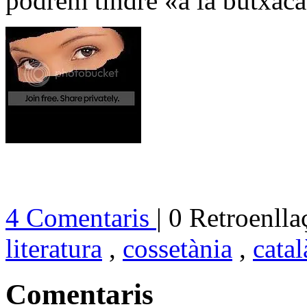
podrem tindre «a la butxaca
4 Comentaris
| 0 Retroenlla
literatura
,
cossetània
,
catal
Comentaris