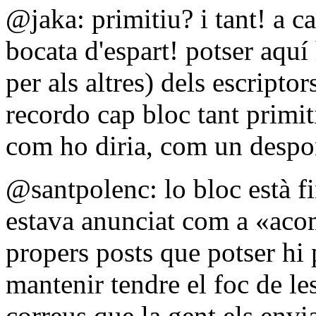
@jaka: primitiu? i tant! a c
bocata d'espart! potser aquí 
per als altres) dels escripto
recordo cap bloc tant primiti
com ho diria, com un despo
@santpolenc: lo bloc està fin
estava anunciat com a «acom
propers posts que potser hi 
mantenir tendre el foc de le
correus que la gent els envi