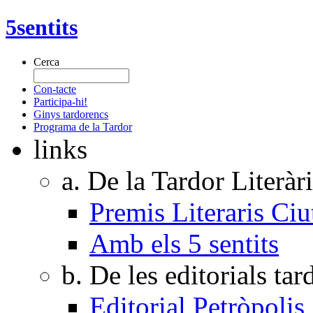
5sentits
Cerca
Con-tacte
Participa-hi!
Ginys tardorencs
Programa de la Tardor
links
a. De la Tardor Literàr
Premis Literaris Ciu
Amb els 5 sentits
b. De les editorials ta
Editorial Petròpolis