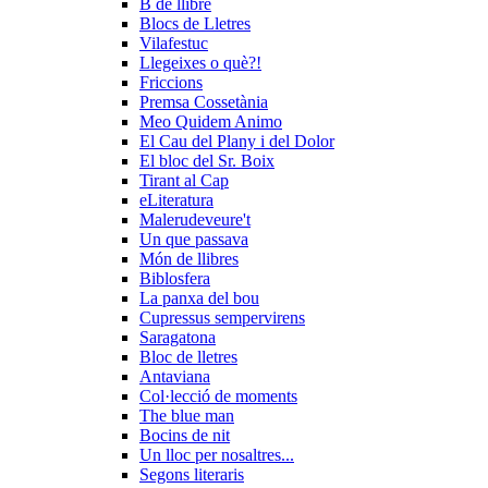
B de llibre
Blocs de Lletres
Vilafestuc
Llegeixes o què?!
Friccions
Premsa Cossetània
Meo Quidem Animo
El Cau del Plany i del Dolor
El bloc del Sr. Boix
Tirant al Cap
eLiteratura
Malerudeveure't
Un que passava
Món de llibres
Biblosfera
La panxa del bou
Cupressus sempervirens
Saragatona
Bloc de lletres
Antaviana
Col·lecció de moments
The blue man
Bocins de nit
Un lloc per nosaltres...
Segons literaris