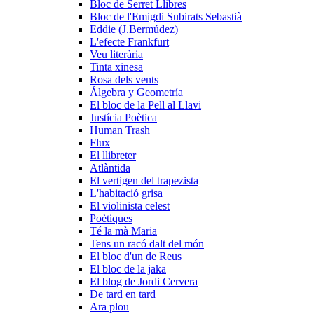
Bloc de Serret Llibres
Bloc de l'Emigdi Subirats Sebastià
Eddie (J.Bermúdez)
L'efecte Frankfurt
Veu literària
Tinta xinesa
Rosa dels vents
Álgebra y Geometrí­a
El bloc de la Pell al Llavi
Justícia Poètica
Human Trash
Flux
El llibreter
Atlàntida
El vertigen del trapezista
L'habitació grisa
El violinista celest
Poètiques
Té la mà Maria
Tens un racó dalt del món
El bloc d'un de Reus
El bloc de la jaka
El blog de Jordi Cervera
De tard en tard
Ara plou