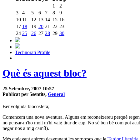
1
2
3
4
5
6
7
8
9
10
11
12
13
14
15
16
17
18
19
20
21
22
23
24
25
26
27
28
29
30
Technorati Profile
Què és aquest bloc?
25 Setembre, 2007 10:57
Publicat per 5sentits,
General
Benvolguda blocosfera;
Comencem una nova aventura. Alguns em reconeixereu perquè rege
no pensar-m'ho molt m'hi vaig tirar de cap. No sé ben bé com pot acaba
negar-nos a mig camí!).
Més endavant anirem desgranant les sorpreses que la
Tardor Literària