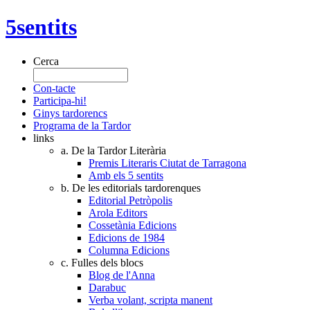
5sentits
Cerca
Con-tacte
Participa-hi!
Ginys tardorencs
Programa de la Tardor
links
a. De la Tardor Literària
Premis Literaris Ciutat de Tarragona
Amb els 5 sentits
b. De les editorials tardorenques
Editorial Petròpolis
Arola Editors
Cossetània Edicions
Edicions de 1984
Columna Edicions
c. Fulles dels blocs
Blog de l'Anna
Darabuc
Verba volant, scripta manent