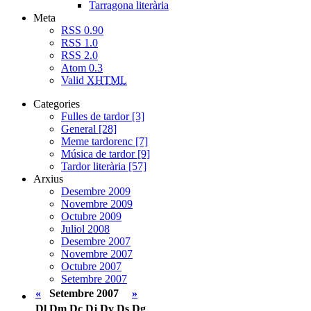
Tarragona literària
Meta
RSS 0.90
RSS 1.0
RSS 2.0
Atom 0.3
Valid
XHTML
Categories
Fulles de tardor [3]
General [28]
Meme tardorenc [7]
Música de tardor [9]
Tardor literària [57]
Arxius
Desembre 2009
Novembre 2009
Octubre 2009
Juliol 2008
Desembre 2007
Novembre 2007
Octubre 2007
Setembre 2007
«
Setembre 2007
»
Dl
Dm
Dc
Dj
Dv
Ds
Dg