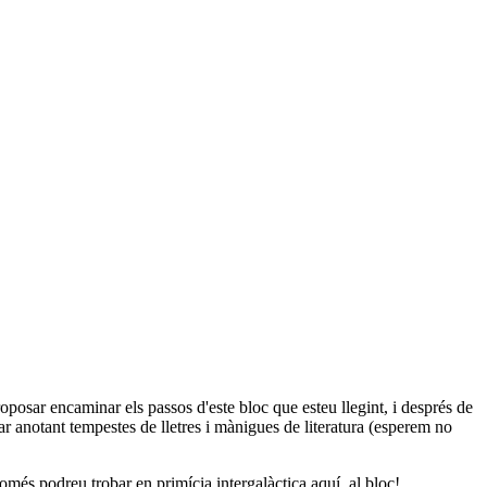
roposar encaminar els passos d'este bloc que esteu llegint, i després de
r anotant tempestes de lletres i mànigues de literatura (esperem no
omés podreu trobar en primícia intergalàctica aquí, al bloc!