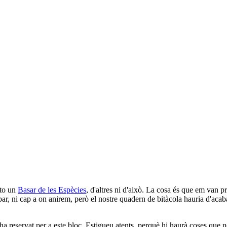
nto un
Basar de les Espècies
, d'altres ni d'això. La cosa és que em van p
r, ni cap a on anirem, però el nostre quadern de bitàcola hauria d'acaba
ha reservat per a este bloc. Estigueu atents, perquè hi haurà coses que n