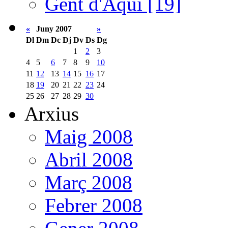
Gent d'Aquí [19]
«
Juny 2007
»
Dl
Dm
Dc
Dj
Dv
Ds
Dg
1
2
3
4
5
6
7
8
9
10
11
12
13
14
15
16
17
18
19
20
21
22
23
24
25
26
27
28
29
30
Arxius
Maig 2008
Abril 2008
Març 2008
Febrer 2008