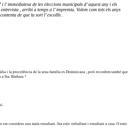
 l’ immediatesa de les eleccions municipals d’ aquest any i els
ntrevista , arribi a temps a l’ impremta. Volem com tots els anys
tenta de que la sort l’ escollís .
 Itàlia i la procedència de la seua família es Dominicana , però recordem també que
 a Sta. Bàrbara ?
uí.
o em considero una mala estudiant. Ara estic treballant i estudiant a casa. O estic