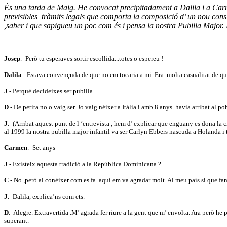
És una tarda de Maig. He convocat precipitadament a Dalila i a Carme
previsibles
tràmits legals que comporta la composició d’ un nou consi
,saber i que sapigueu un poc com és i pensa la nostra Pubilla Major. 
Josep
.- Però tu esperaves sortir escollida...totes o espereu !
Dalila
.- Estava convençuda de que no em tocaria a mi. Era
molta casualitat de qu
J
.- Perquè decideixes ser pubilla
D
.- De petita no o vaig ser. Jo vaig néixer a Itàlia i amb 8 anys
havia arribat al po
J
.- (Arribat aquest punt de l ‘entrevista , hem d’ explicar que enguany es dona la
al 1999 la nostra pubilla major infantil va ser Carlyn Ebbers nascuda a Holanda i
Carmen
.- Set anys
J
.- Existeix aquesta tradició a la República Dominicana ?
C
.- No ,però al conèixer com es fa
aquí em va agradar molt. Al meu país si que fan f
J
.- Dalila, explica’ns com ets.
D
.- Alegre. Extravertida .M’ agrada fer riure a la gent que m’ envolta. Ara però he
superant.