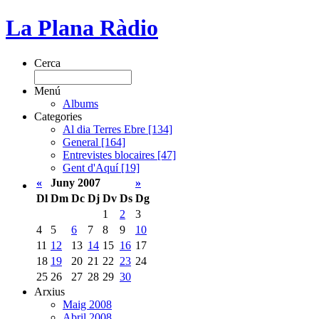
La Plana Ràdio
Cerca
Menú
Albums
Categories
Al dia Terres Ebre [134]
General [164]
Entrevistes blocaires [47]
Gent d'Aquí [19]
«
Juny 2007
»
Dl
Dm
Dc
Dj
Dv
Ds
Dg
1
2
3
4
5
6
7
8
9
10
11
12
13
14
15
16
17
18
19
20
21
22
23
24
25
26
27
28
29
30
Arxius
Maig 2008
Abril 2008