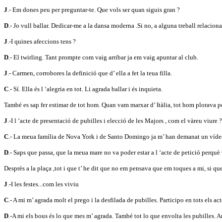
J
.- Em dones peu per preguntar-te. Que vols ser quan siguis gran ?
D
.- Jo vull ballar. Dedicar-me a la dansa moderna .Si no, a alguna treball relacio
J
.-I quines afeccions tens ?
D
.- El twirling. Tant prompte com vaig arribar ja em vaig apuntar al club.
J
.- Carmen, corrobores la definició que d’ ella a fet la teua filla.
C
.- Sí. Ella és l ‘alegria en tot. Li agrada ballar i és inquieta.
També es sap fer estimar de tot hom. Quan vam marxar d’ Itàlia, tot hom plorava pe
J
.-I l ‘acte de presentació de pubilles i elecció de les Majors , com el vàreu viure ?
C
.- La meua família de Nova York i de Santo Domingo ja m’ han demanat un vídeo .
D
.- Saps que passa, que la meua mare no va poder estar a l ‘acte de petició perquè
Desprès a la plaça ,tot i que t’ he dit que no em pensava que em toques a mi, si q
J
.-I les festes...com les viviu
C
.- A mi m’ agrada molt el prego i la desfilada de pubilles. Participo en tots els ac
D
.-A mi els bous és lo que mes m’ agrada. També tot lo que envolta les pubilles. 