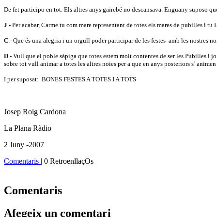
De fet participo en tot. Els altres anys gairebé no descansava. Enguany suposo que
J
.- Per acabar, Carme tu com mare representant de totes els mares de pubilles i tu 
C
.- Que és una alegria i un orgull poder participar de les festes
amb les nostres no
D
.- Vull que el poble sàpiga que totes estem molt contentes de ser les Pubilles i j
sobre tot vull animar a totes les altres noies per a que en anys posteriors s’ animen
I per suposat:
BONES FESTES A TOTES I A TOTS
Josep Roig Cardona
La Plana Ràdio
2 Juny -2007
Comentaris
| 0 RetroenllaçOs
Comentaris
Afegeix un comentari