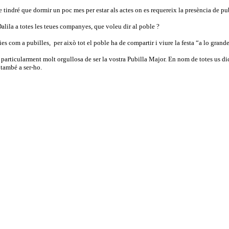
 tindré que dormir un poc mes per estar als actes on es requereix la presència de pub
Dalila a totes les teues companyes, que voleu dir al poble ?
ies com a pubilles,
per això tot el poble ha de compartir i viure la festa “a lo grande
o particularment molt orgullosa de ser la vostra Pubilla Major. En nom de totes us di
 també a ser-ho.