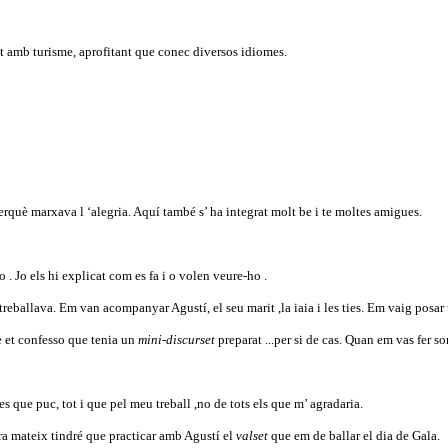
nat amb turisme, aprofitant que conec diversos idiomes.
rquè marxava l ‘alegria. Aquí també s’ ha integrat molt be i te moltes amigues.
 Jo els hi explicat com es fa i o volen veure-ho .
 treballava. Em van acompanyar Agustí, el seu marit ,la iaia i les ties. Em vaig posar
ue et confesso que tenia un
mini-discurset
preparat ...per si de cas. Quan em vas fer sor
tes que puc, tot i que pel meu treball ,no de tots els que m’ agradaria.
Ara mateix tindré que practicar amb Agustí el
valset
que em de ballar el dia de Gala.