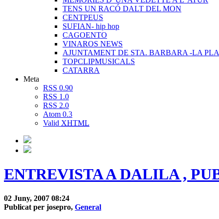
TENS UN RACÓ DALT DEL MON
CENTPEUS
SUFIAN- hip hop
CAGOENTO
VINAROS NEWS
AJUNTAMENT DE STA. BARBARA -LA PLA
TOPCLIPMUSICALS
CATARRA
Meta
RSS 0.90
RSS 1.0
RSS 2.0
Atom 0.3
Valid
XHTML
ENTREVISTA A DALILA , PUBIL
02 Juny, 2007 08:24
Publicat per josepro,
General