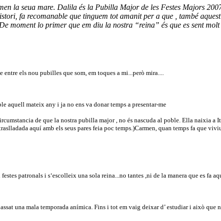
n la seua mare. Dalila és la Pubilla Major de les Festes Majors 2007 i
stori, fa recomanable que tinguem tot amanit per a que , també aquest e
De moment lo primer que em diu la nostra “reina” és que es sent molt con
e entre els nou pubilles que som, em toques a mi...però mira....
ble aquell mateix any i ja no ens va donar temps a presentar-me
 circumstancia de que la nostra pubilla major , no és nascuda al poble. Ella naixia a
 traslladada aquí amb els seus pares feia poc temps.)Carmen, quan temps fa que viviu
estes patronals i s‘escolleix una sola reina...no tantes ,ni de la manera que es fa aq
 passat una mala temporada anímica. Fins i tot em vaig deixar d’ estudiar i això que n