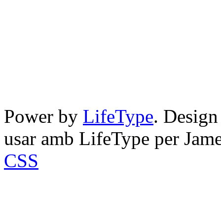
Power by
LifeType
. Desig
usar amb LifeType per Jam
CSS