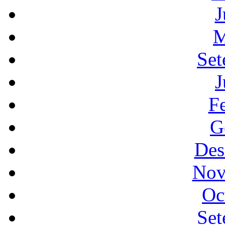
J
M
Set
J
F
G
Des
Nov
Oc
Set