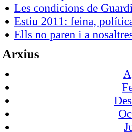
Les condicions de Guard
Estiu 2011: feina, políti
Ells no paren i a nosaltr
Arxius
A
F
Des
Oc
J