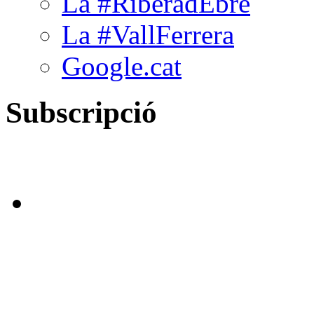
La #RiberadEbre
La #VallFerrera
Google.cat
Subscripció