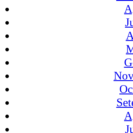
A
J
A
M
G
Nov
Oc
Set
A
J