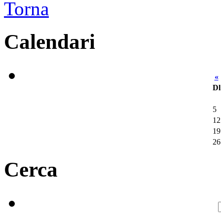
Torna
Calendari
«
Dl
5
12
19
26
Cerca