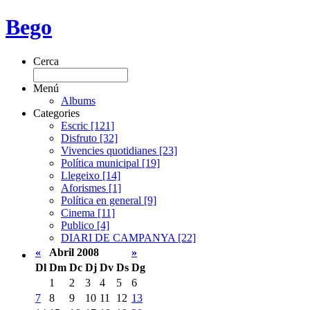
Bego
Cerca
Menú
Albums
Categories
Escric [121]
Disfruto [32]
Vivencies quotidianes [23]
Política municipal [19]
Llegeixo [14]
Aforismes [1]
Política en general [9]
Cinema [11]
Publico [4]
DIARI DE CAMPANYA [22]
«
Abril 2008
»
Dl
Dm
Dc
Dj
Dv
Ds
Dg
1
2
3
4
5
6
7
8
9
10
11
12
13