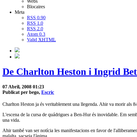
Webs
Blocaires
Meta
RSS 0.90
RSS 1.0
RSS 2.0
Atom 0.3
Valid
XHTML
De Charlton Heston i Ingrid Be
07 Abril, 2008 01:23
Publicat per bego,
Escric
Charlton Heston ja és veritablement una llegenda. Ahir va morir als 84
L'escena de la cursa de quádrigues a Ben-Hur és inovidable. Em sembla 
una vida.
Ahir també van ser notícia les manifestacions en favor de l'alliberame
malalta, sacseja l'ànima.