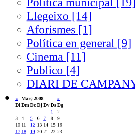
Política municipal [19
Llegeixo [14]
Aforismes [1]
Política en general [9]
Cinema [11]
Publico [4]
DIARI DE CAMPANY
«
Març 2008
»
Dl
Dm
Dc
Dj
Dv
Ds
Dg
1
2
3
4
5
6
7
8
9
10
11
12
13
14
15
16
17
18
19
20
21
22
23