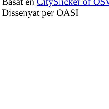
Basat en
CitySlicker of O
Dissenyat per OASI