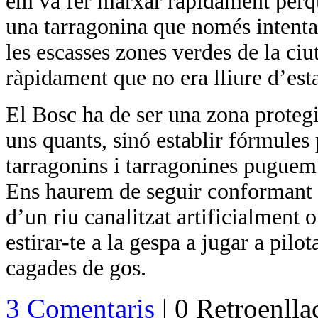
em va fer marxar ràpidament perquè
una tarragonina que només intenta
les escasses zones verdes de la ciu
ràpidament que no era lliure d’esta
El Bosc ha de ser una zona protegi
uns quants, sinó establir fórmule
tarragonins i tarragonines puguem v
Ens haurem de seguir conformant a
d’un riu canalitzat artificialment o
estirar-te a la gespa a jugar a pilo
cagades de gos.
3 Comentaris
| 0 Retroenll