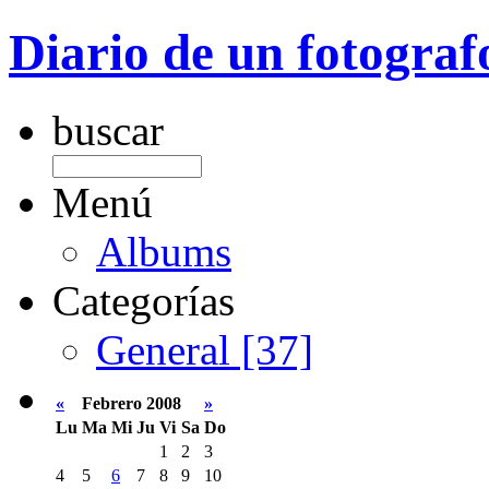
Diario de un fotograf
buscar
Menú
Albums
Categorías
General [37]
«
Febrero 2008
»
Lu
Ma
Mi
Ju
Vi
Sa
Do
1
2
3
4
5
6
7
8
9
10