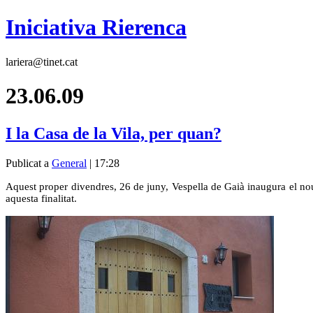
Iniciativa Rierenca
lariera@tinet.cat
23.06.09
I la Casa de la Vila, per quan?
Publicat a
General
| 17:28
Aquest proper divendres, 26 de juny, Vespella de Gaià inaugura el nou e
aquesta finalitat.