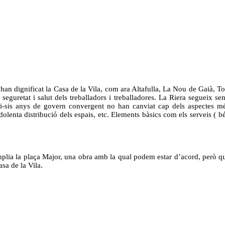
han dignificat la Casa de la Vila, com ara Altafulla, La Nou de Gaià, Tor
e seguretat i salut dels treballadors i treballadores. La Riera segueix
-i-sis anys de govern convergent no han canviat cap dels aspectes més 
a dolenta distribució dels espais, etc. Elements bàsics com els serveis ( 
plia la plaça Major, una obra amb la qual podem estar d’acord, però qu
asa de la Vila.