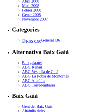
Abril 2008
Març 2008
Febrer 2008
Gener 2008
Novembre 2007
Categories
General [36]
Alternativa Baix Gaià
Baixgaia.net
ABG Renau
ABG Vespella de Gaià
ABG La Pobla de Montornès
ABG Altafulla
ABG Torredembarra
Baix Gaià
Gent del Baix Gaià
Altafulla ràdio