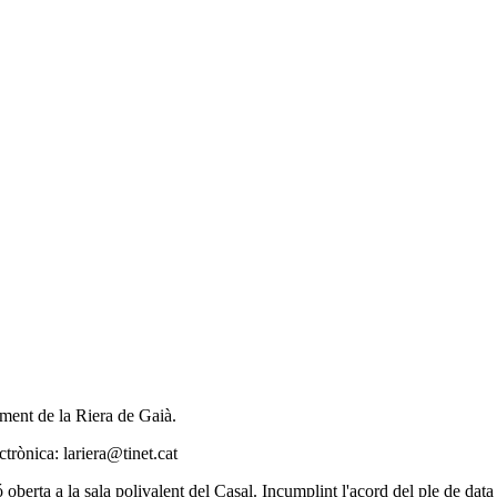
ament de la Riera de Gaià.
trònica: lariera@tinet.cat
erta a la sala polivalent del Casal. Incumplint l'acord del ple de data 5