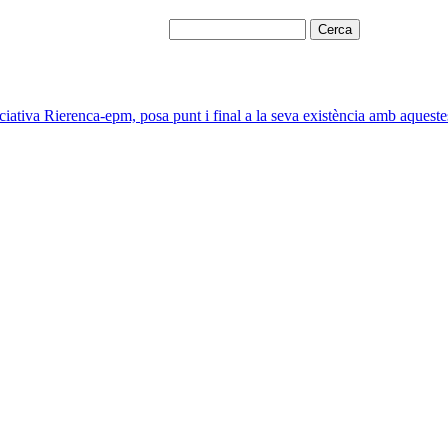
iciativa Rierenca-epm, posa punt i final a la seva existència amb aquestes