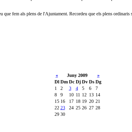
eu que fem als plens de l'Ajuntament. Recordeu que els plens ordinaris s
«
Juny 2009
»
Dl
Dm
Dc
Dj
Dv
Ds
Dg
1
2
3
4
5
6
7
8
9
10
11
12
13
14
15
16
17
18
19
20
21
22
23
24
25
26
27
28
29
30