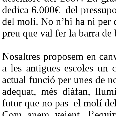
dedica 6.000€ del pressupos
del molí. No n’hi ha ni pe
preu que val fer la barra de
Nosaltres proposem en canvi
a les antigues escoles un 
actual funció per unes de n
adequat, més diàfan, llum
futur que no pas el molí de
Com anem veient, l’equi