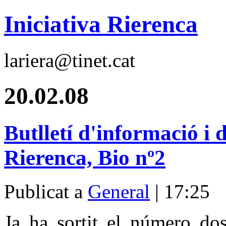
Iniciativa Rierenca
lariera@tinet.cat
20.02.08
Butlletí d'informació i 
Rierenca, Bio nº2
Publicat a
General
| 17:25
Ja ha sortit el número dos