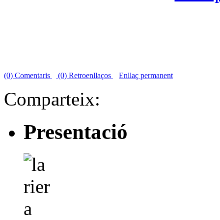
(0) Comentaris
(0) Retroenllaços
Enllaç permanent
Comparteix:
Presentació