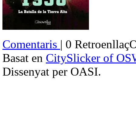
Comentaris
| 0 Retroenllaç
Basat en
CitySlicker of O
Dissenyat per OASI.