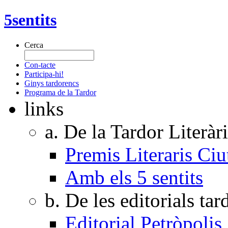
5sentits
Cerca
Con-tacte
Participa-hi!
Ginys tardorencs
Programa de la Tardor
links
a. De la Tardor Literàr
Premis Literaris Ciu
Amb els 5 sentits
b. De les editorials ta
Editorial Petròpolis