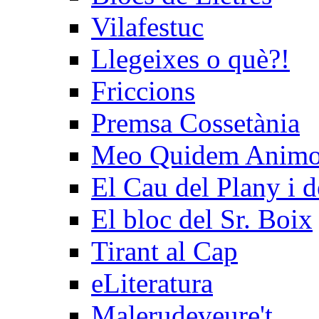
Vilafestuc
Llegeixes o què?!
Friccions
Premsa Cossetània
Meo Quidem Anim
El Cau del Plany i d
El bloc del Sr. Boix
Tirant al Cap
eLiteratura
Malerudeveure't