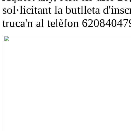
sol·licitant la butlleta d'ins
truca'n al telèfon 62084047