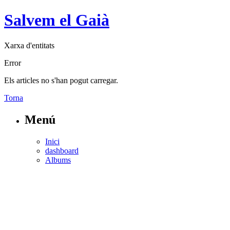
Salvem el Gaià
Xarxa d'entitats
Error
Els articles no s'han pogut carregar.
Torna
Menú
Inici
dashboard
Albums