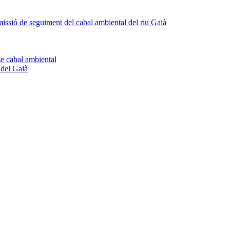
omissió de seguiment del cabal ambiental del riu Gaià
se cabal ambiental
 del Gaià