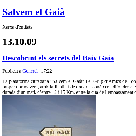
Salvem el Gaià
Xarxa d'entitats
13.10.09
Descobrint els secrets del Baix Gaià
Publicat a
General
| 17:22
La plataforma ciutadana “Salvem el Gaià” i el Grup d’Amics de Toni 
propera primavera, amb la finalitat de donar a conèixer i difondre el
durada d’un matí, d’entre 12 i 15 Km, entre la cua de l’embassament del