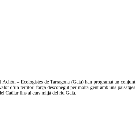
Achón – Ecologistes de Tarragona (Gata) han programat un conjunt d’ex
 valor d’un territori força desconegut per molta gent amb uns paisatges
 Catllar fins al curs mitjà del riu Gaià.