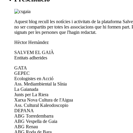
Aquest blog recull les notícies i activitats de la plataforma Sal
no ser compartits per totes les associacions que hi formen part. P
signats per les persones que l'hagin redactat.
Hèctor Hernàndez
SALVEM EL GAIÀ
Entitats adherides
GATA
GEPEC
Ecologistes en Acció
Ass. Mediambiental la Sínia
La Gaianada
Junts per La Riera
Xarxa Nova Cultura de l'Aigua
Ass. Cultural Kaleodoscopio
DEPANA
ABG Torredembarra
ABG Vespella de Gaia
ABG Renau
ABG Roda de Bara