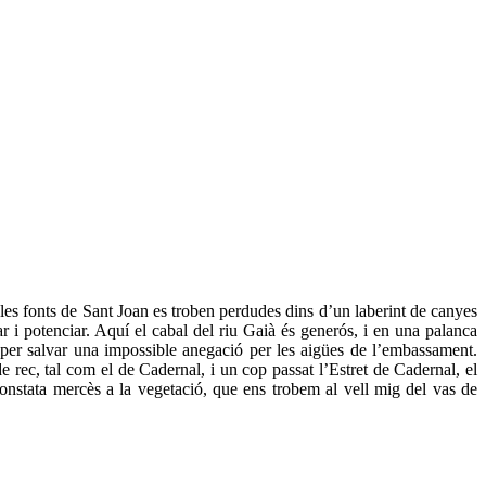
 les fonts de Sant Joan es troben perdudes dins d’un laberint de canyes
rar i potenciar. Aquí el cabal del riu Gaià és generós, i en una palanca
 per salvar una impossible anegació per les aigües de l’embassament.
e rec, tal com el de Cadernal, i un cop passat l’Estret de Cadernal, el
constata mercès a la vegetació, que ens trobem al vell mig del vas de