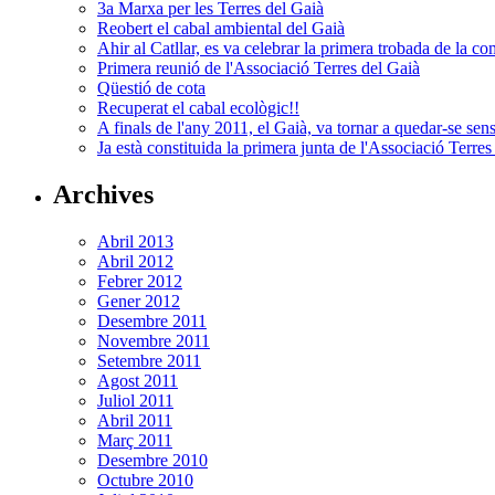
3a Marxa per les Terres del Gaià
Reobert el cabal ambiental del Gaià
Ahir al Catllar, es va celebrar la primera trobada de la c
Primera reunió de l'Associació Terres del Gaià
Qüestió de cota
Recuperat el cabal ecològic!!
A finals de l'any 2011, el Gaià, va tornar a quedar-se sen
Ja està constituida la primera junta de l'Associació Terres
Archives
Abril 2013
Abril 2012
Febrer 2012
Gener 2012
Desembre 2011
Novembre 2011
Setembre 2011
Agost 2011
Juliol 2011
Abril 2011
Març 2011
Desembre 2010
Octubre 2010