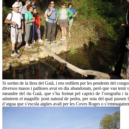
Si sortim de la llera del Gaià, i ens enfilem per les pendents del congos
diversos masos i pallisses avui en dia abandonats, però que van tenir 
meandre del riu Gaià, que s’ha format pel caprici de l’orografia i la
admirem el magnífic pont natural de pedra, per sota del qual passen le
d’aigua que s’escola aigües avall per les Coves Roges o s’emmagatze