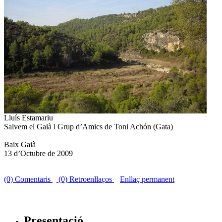
Lluís Estamariu
Salvem el Gaià i Grup d’Amics de Toni Achón (Gata)
Baix Gaià
13 d’Octubre de 2009
(0) Comentaris
(0) Retroenllaços
Enllaç permanent
Presentació