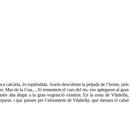
e roca calcària, és esplèndida. Anem descobrint la petjada de l’home, pels
er, Mas de la Cua,....Si remuntem el curs del riu, ens apleguem al gran
 més alta degut a la gran vegetació existent. En la zona de Vilabella,
depurar, i que passen per l’aforament de Vilabella, que mesura el cabal