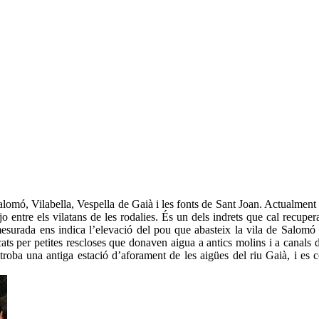
Salomó, Vilabella, Vespella de Gaià i les fonts de Sant Joan. Actualment
jo entre els vilatans de les rodalies. És un dels indrets que cal recupe
mesurada ens indica l’elevació del pou que abasteix la vila de Salomó
cats per petites rescloses que donaven aigua a antics molins i a canals d
 troba una antiga estació d’aforament de les aigües del riu Gaià, i es 