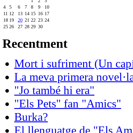
1
2
3
4
5
6
7
8
9
10
11
12
13
14
15
16
17
18
19
20
21
22
23
24
25
26
27
28
29
30
Recentment
Mort i sufriment (Un capít
La meva primera novel·la:
"Jo també hi era"
"Els Pets" fan "Amics"
Burka?
El llenguatge de "Els Ami