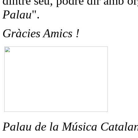
dintre seu, podré dir amb or
Palau
".
Gràcies Amics !
Palau de la Música Catalana