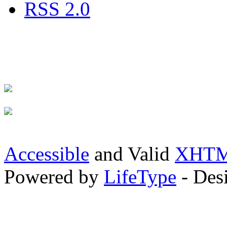
RSS 2.0
Accessible
and Valid
XHTML
Powered by
LifeType
- Des