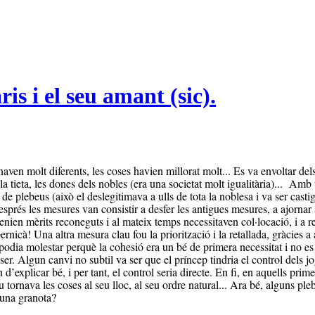
aris i el seu amant (sic).
ven molt diferents, les coses havien millorat molt... Es va envoltar dels m
 tieta, les dones dels nobles (era una societat molt igualitària)...
Amb to
ar de plebeus (això el deslegitimava a ulls de tota la noblesa i va ser ca
sprés les mesures van consistir a desfer les antigues mesures, a ajornar 
 tenien mèrits reconeguts i al mateix temps necessitaven col·locació, i a
ernicà! Una altra mesura clau fou la priorització i la retallada, gràcies
e’l podia molestar perquè la cohesió era un bé de primera necessitat i no 
ser. Algun canvi no subtil va ser que el príncep tindria el control dels 
explicar bé, i per tant, el control seria directe. En fi, en aquells primer
au tornava les coses al seu lloc, al seu ordre natural... Ara bé, alguns 
a una granota?