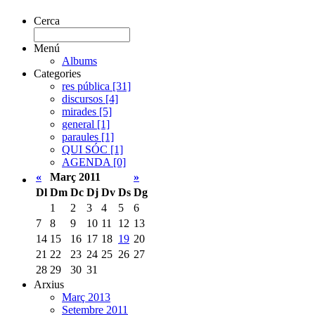
Cerca
Menú
Albums
Categories
res pública [31]
discursos [4]
mirades [5]
general [1]
paraules [1]
QUI SÓC [1]
AGENDA [0]
«
Març 2011
»
Dl
Dm
Dc
Dj
Dv
Ds
Dg
1
2
3
4
5
6
7
8
9
10
11
12
13
14
15
16
17
18
19
20
21
22
23
24
25
26
27
28
29
30
31
Arxius
Març 2013
Setembre 2011