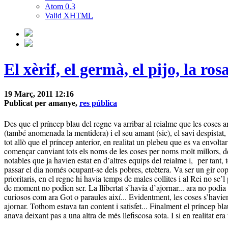
Atom 0.3
Valid
XHTML
El xèrif, el germà, el pijo, la ros
19 Març, 2011 12:16
Publicat per amanye,
res pública
Des que el príncep blau del regne va arribar al reialme que les coses ana
(també anomenada la mentidera) i el seu amant (sic), el savi despistat, la
tot allò que el príncep anterior, en realitat un plebeu que es va envolt
començar canviant tots els noms de les coses per noms molt millors, de
notables que ja havien estat en d’altres equips del reialme i,
per tant,
passar el dia només ocupant-se dels pobres, etcètera. Va ser un gir cop
prioritaris, en el regne hi havia temps de males collites i al Rei no s
de moment no podien ser. La llibertat s’havia d’ajornar... ara no podia 
curiosos com ara Got o paraules així... Evidentment, les coses s’havien d’
ajornar. Tothom estava tan content i satisfet... Finalment el príncep bl
anava deixant pas a una altra de més llefiscosa sota. I si en realitat er