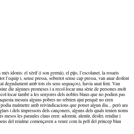
és idonis: el xèrif (i son germà), el pijo, l’escolanet, la rosaris
t l’equip i, sense pressa, sobretot sense cap pressa, van anar desfent
stigat degudament amb tots els seus sequaços), havia anat fent.
Van
sine die algunes promeses i a recol·locar una sèrie de persones molt
 recol·locar també a les senyores dels nobles blaus que no podien pas
 a aquesta mesura alguns pobres no rebrien ajut perquè no eren
es podia malmetre amb reivindicacions que potser algun dia... però ara
joglars i dels impressors dels cançoners, alguns dels quals tenien noms
s mesos les paraules claus eren: adormir, alentir, desfer, retallar i
plebeus del reialme començaven a veure com la pell del príncep blau