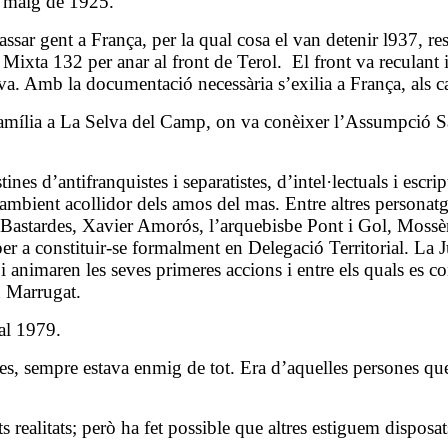
 maig de 19
25.
passar gent a França, per la qual cosa el van detenir l937, 
 Mixta 132 per anar al front de Terol.
El front va reculant
va. Amb la documentació necessària s’exilia a França, als c
a família a La Selva del Camp, on va conèixer l’Assumpció 
s d’antifranquistes i separatistes, d’intel·lectuals i escrip
l’ambient acollidor dels amos del mas. Entre altres personat
Bastardes, Xavier Amorós, l’arquebisbe Pont i Gol, Moss
 a constituir-se formalment en Delegació Territorial. La J
i animaren les seves primeres accions i entre els quals es 
n Marrugat.
al 1979.
s, sempre estava enmig de tot. Era d’aquelles persones que
realitats; però ha fet possible que altres estiguem disposat