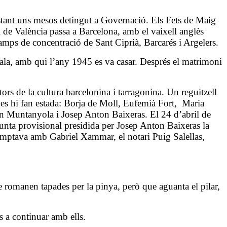
restant uns mesos detingut a Governació. Els Fets de Maig
 i de València passa a Barcelona, amb el vaixell anglès
amps de concentració de Sant Ciprià, Barcarés i Argelers.
Sala, amb qui l’any 1945 es va casar. Després el matrimoni
tors de la cultura barcelonina i tarragonina. Un reguitzell
ges hi fan estada: Borja de Moll, Eufemià Fort,
Maria
èn Muntanyola i Josep Anton Baixeras.
El 24 d’abril de
unta provisional presidida per Josep Anton Baixeras la
comptava amb Gabriel Xammar, el notari Puig Salellas,
 romanen tapades per la pinya, però que aguanta el pilar,
s a continuar amb ells.