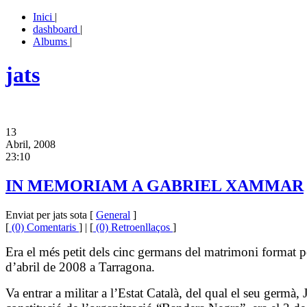
Inici
|
dashboard
|
Albums
|
jats
13
Abril, 2008
23:10
IN MEMORIAM A GABRIEL XAMMAR
Enviat per jats sota [
General
]
[
(0) Comentaris
] | [
(0) Retroenllaços
]
Era el més petit dels cinc germans del matrimoni format p
d’abril de
2008 a
Tarragona.
Va entrar a militar a l’Estat Català, del qual el seu germà