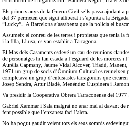
constitució de l’organització “Bandera Negra”, era el
3 de
Els primers anys de la Guerra Civil se’ls passa ajudant a 
del 37 permeten que sigui alliberat i s’apunta a la Brigada
“Lucky”.
A Barcelona s’assabenta que la policia el busca
Assumeix el conreu de les terres i propietats que tenia l
i la filla, Lluïsa, es van establir a Tarragona.
El Mas dels Casaments esdevé un cau de reunions clandestine
de personatges hi fan estada a l’esguard de les moreres i 
Aurèlia Capmany, Jaume Vidal Alcover, Triadú, Manent, 
1971 un grup de socis d’Òmnium Cultural es reuneixen per
completava un grup d’entusiastes tarragonins que crearen 
Josep Sendra, Artur Bladé, Menéndez Cuspinera i Ramo
Va presidir la Cooperativa Obrera Tarraconense del 1977 
Gabriel Xammar i Sala malgrat no anar mai al davant de re
fent possible que l’enxaneta faci l’aleta.
No ha pogut gaudir veient tots els seus somnis esdevinguts 