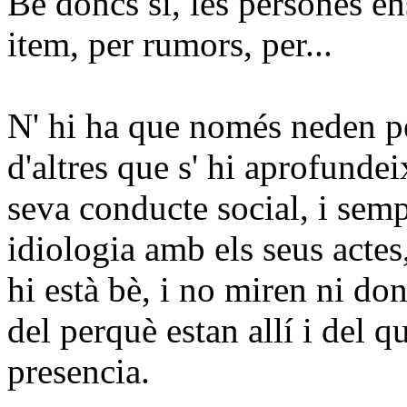
Bé doncs si, les persones 
item
, per rumors, per...
N'
hi ha que
només
neden p
d'altres que
s'
hi aprofundeix
seva conducte social, i semp
idiologia
amb els seus actes
hi està
bè
, i no miren ni don
del
perquè
estan
allí
i del q
presencia
.