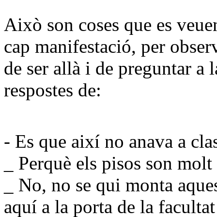
Això
son coses que es veue
cap manifestació, per obse
de ser allà i de preguntar a 
respostes de:
- Es que
així
no anava a clas
_
Perquè
els pisos son molt 
_ No, no
se
qui
monta
aques
aquí
a la porta de la
facultat