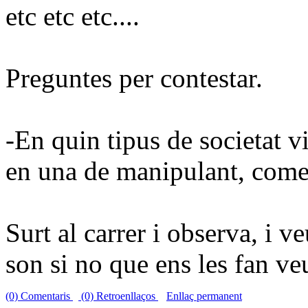
etc
etc
etc
....
Preguntes per contestar.
-En quin tipus de societat 
en una de
manipulant
, come
Surt al carrer i
observa
, i v
son si no que ens les fan v
(0) Comentaris
(0) Retroenllaços
Enllaç permanent