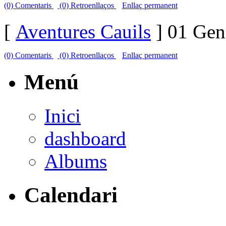
(0) Comentaris
(0) Retroenllaços
Enllaç permanent
[
Aventures Cauils
] 01 Gen
(0) Comentaris
(0) Retroenllaços
Enllaç permanent
Menú
Inici
dashboard
Albums
Calendari