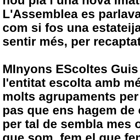
nou pla i una nova imat
L'Assemblea
es parlava
com si fos una
estateij
sentir
més
, per
recapta
MInyons EScoltes Guis
l'entitat escolta amb
m
molts
agrupaments
per 
pas que ens hagem de ca
per tal de sembla mes 
que som, fem el que fem