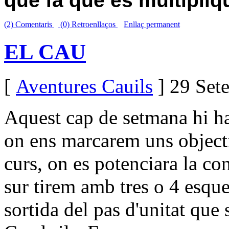
que fa que es multipliq
(2) Comentaris
(0) Retroenllaços
Enllaç permanent
EL CAU
[
Aventures Cauils
] 29 Set
Aquest cap de setmana hi ha
on ens marcarem uns objectiu
curs, on es potenciara la con
sur tirem amb tres o 4 esque
sortida del pas d'unitat que