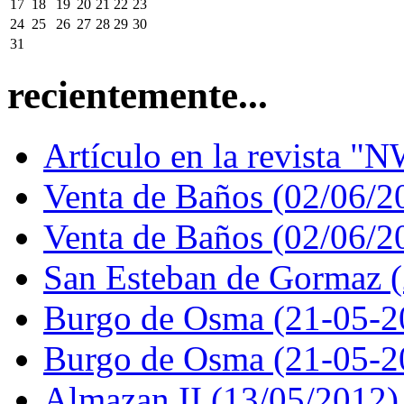
17
18
19
20
21
22
23
24
25
26
27
28
29
30
31
recientemente...
Artículo en la revista "N
Venta de Baños (02/06/2
Venta de Baños (02/06/2
San Esteban de Gormaz 
Burgo de Osma (21-05-2
Burgo de Osma (21-05-2
Almazan II (13/05/2012)